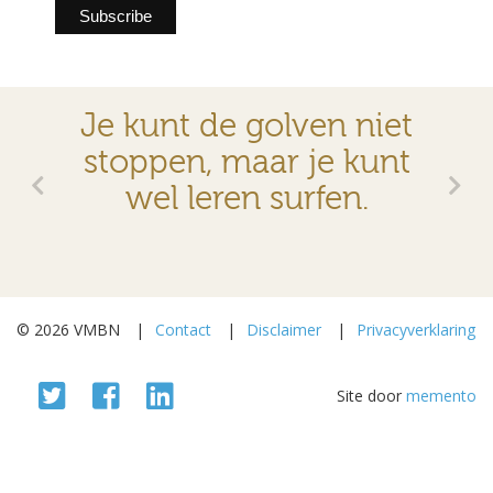
0622254988
“
You can’t stop the waves, but you can learn to surf” – Jon Kabat-Zinn
Je kunt de golven niet
stoppen, maar je kunt
wel leren surfen.
© 2026 VMBN
Contact
Disclaimer
Privacyverklaring
Site door
memento