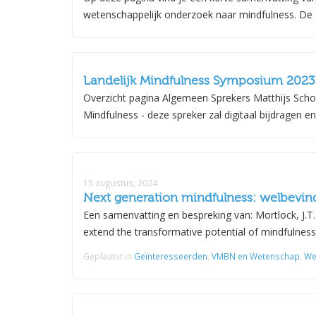
“
You can’t stop the waves, but you can learn to surf” – Jon 
wetenschappelijk onderzoek naar mindfulness. De af
Landelijk Mindfulness Symposium 2023
Overzicht pagina Algemeen Sprekers Matthijs Schou
Mindfulness - deze spreker zal digitaal bijdragen en i
15 augustus, 2024
Next generation mindfulness: welbevin
Een samenvatting en bespreking van: Mortlock, J.T.
extend the transformative potential of mindfulness
Geplaatst in
Geïnteresseerden
,
VMBN en Wetenschap
,
We