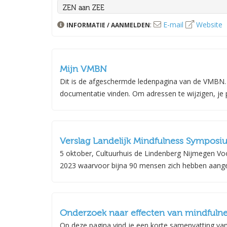
ZEN aan ZEE
ZEN zijn aan ZEE, dat willen we toch allemaal!
:
E-mail
Website
INFORMATIE / AANMELDEN
Houd je van strand en zee en wil je lekker bewegen en to
“uit je hoofd” en “in je lijf”. Een weldaad voor lichaam en 
Programma
Mijn VMBN
– uitleg
Dit is de afgeschermde ledenpagina van de VMBN. J
– oefeningen/korte meditaties/healing
documentatie vinden. Om adressen te wijzigen, je p
– stilte wandeling op blote voeten indien gewenst
– mindful yoga (staande oefeningen)
– theorie over mindfulness
Verslag Landelijk Mindfulness Sympos
5 oktober, Cultuurhuis de Lindenberg Nijmegen Voo
Voor wie:
Voor iedereen. Ervaring is niet nodig
2023 waarvoor bijna 90 mensen zich hebben aang
Startpunt:
Bloemendaal aan Zee, strandtent San Blas
Wanneer:
zondag
23 augustus
10.00 – 12.30 uur
Kosten:
35 euro. 60 euro voor 2 personen.
Onderzoek naar effecten van mindfuln
Voor vragen: Jolanda van der Heijden,
jolandaheijden@g
Op deze pagina vind je een korte samenvatting van 