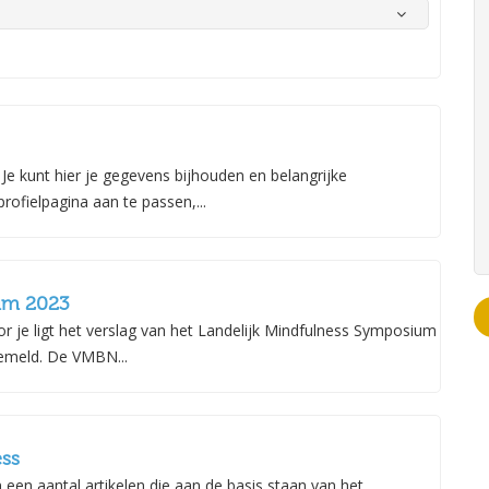
t rust komen, je bent van harte welkom. Tijdens ZEN aan ZEE kom je
geest.
e kunt hier je gegevens bijhouden en belangrijke
rofielpagina aan te passen,...
ium 2023
r je ligt het verslag van het Landelijk Mindfulness Symposium
emeld. De VMBN...
ess
mail.com
0622254988
een aantal artikelen die aan de basis staan van het