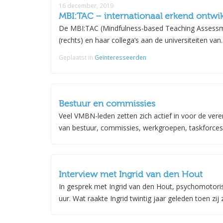
16 december, 2019
MBI:TAC – internationaal erkend ontwik
De MBI:TAC (Mindfulness-based Teaching Assessmen
(rechts) en haar collega’s aan de universiteiten van..
Geplaatst in
Geïnteresseerden
Bestuur en commissies
Veel VMBN-leden zetten zich actief in voor de vere
van bestuur, commissies, werkgroepen, taskforces 
Interview met Ingrid van den Hout
In gesprek met Ingrid van den Hout, psychomotoris
uur. Wat raakte Ingrid twintig jaar geleden toen zij z