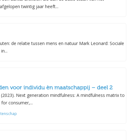
Kabat-Zinn
gelopen twintig jaar heeft...
ten: de relatie tussen mens en natuur Mark Leonard: Sociale
n...
den voor individu èn maatschappij – deel 2
 (2023). Next generation mindfulness: A mindfulness matrix to
 for consumer,...
tenschap