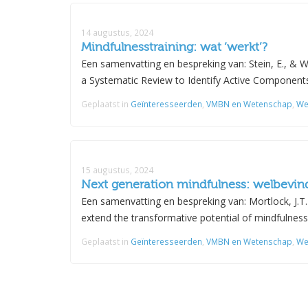
14 augustus, 2024
Mindfulnesstraining: wat ‘werkt’?
Een samenvatting en bespreking van: Stein, E., & W
a Systematic Review to Identify Active Components 
Geplaatst in
Geïnteresseerden
,
VMBN en Wetenschap
,
We
15 augustus, 2024
Next generation mindfulness: welbevin
Een samenvatting en bespreking van: Mortlock, J.T.
extend the transformative potential of mindfulness
Geplaatst in
Geïnteresseerden
,
VMBN en Wetenschap
,
We