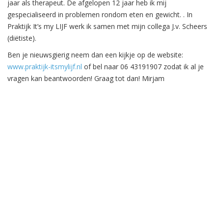
jaar als therapeut. De afgelopen 12 jaar heb ik mij
gespecialiseerd in problemen rondom eten en gewicht. . In
Praktijk It’s my LIJF werk ik samen met mijn collega J.v. Scheers
(diëtiste).
Ben je nieuwsgierig neem dan een kijkje op de website:
www.praktijk-itsmylijf.nl
of bel naar 06 43191907 zodat ik al je
vragen kan beantwoorden! Graag tot dan! Mirjam