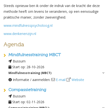
Steeds opnieuw ben ik onder de indruk van de kracht die deze
methode heeft om levens te veranderen, op een eenvoudige
praktische manier, zonder zweverigheid.
www.mindfulnesspsycholoog.nl
www.denkenenzijn.nl
Agenda
Mindfulnesstraining MBCT
Bussum
Start op: 28-10-2026
Mindfulnesstraining (MBCT)
Informatie / aanmelden:
E-mail
Website
Op woensdag 28 oktober 2026 start wederom een
Mindfulnesstraining (MBCT) aan de rand van de heide in Bussum. De
Compassietraining
begeleiding is in handen van Roeland Schaddelee, GZ-psycholoog,
Bussum
cognitief gedragstherapeut, geregistreerd mindfulness- en
Start op: 02-11-2026
compassietrainer.
Compassietraining (MBCL):