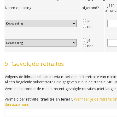
jaar
Naam opleiding
afgerond?
afrond
ja
nee
ja
nee
5. Gevolgde retraites
Volgens de lidmaatschapscriteria moet een stilteretraite van mini
Alleen begeleide stilteretraites die gegeven zijn in de traditie
Vermeld hieronder de meest recent gevolgde retraites (niet langer
Vermeld per retraite:
traditie
en
leraar
.
Wanneer je de retraite
on
dan a.u.b. aan.