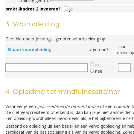
training geeft
praktijkadres 2 invoeren?
ja
3. Vooropleiding
Geef hieronder je hoogst genoten vooropleiding op.
jaar
Naam vooropleiding
afgerond?
afrondin
ja
nee
4. Opleiding tot mindfulnesstrainer
Wanneer je een
geaccrediteerde binnenlandse
of een
erkende b
die niet geaccrediteerd of erkend is, dan kan je je niet aanmelden
Een opleiding wordt alleen beoordeeld als je het bijbehorende certi
Bestond de opleiding uit een basis- en een vervolgopleiding en heb
certificaat van de basisopleiding als van de vervolgopleiding. Zond