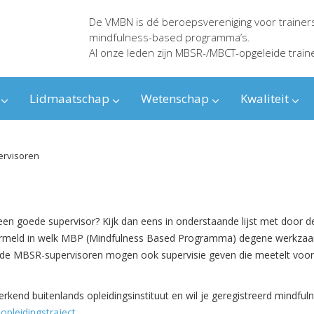
De VMBN is dé beroepsvereniging voor trainer
mindfulness-based programma’s.
Al onze leden zijn MBSR-/MBCT-opgeleide train
Lidmaatschap
Wetenschap
Kwaliteit
ervisoren
 een goede supervisor? Kijk dan eens in onderstaande lijst met door 
vermeld in welk MBP (Mindfulness Based Programma) degene werkzaam 
mde
MBSR-supervisoren
mogen ook supervisie geven die meetelt voor d
kend buitenlands opleidingsinstituut en wil je geregistreerd mindfuln
 opleidingstraject