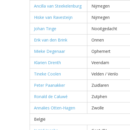
Ancilla van Steekelenburg
Nijmegen
Hiske van Ravesteijn
Nijmegen
Johan Tinge
Nooitgedacht
Erik van den Brink
Onnen
Mieke Degenaar
Ophemert
Klarien Drenth
Veendam
Tineke Coolen
Velden / Venlo
Peter Paanakker
Zuidlaren
Ronald de Caluwé
Zutphen
Annalies Otten-Hagen
Zwolle
België