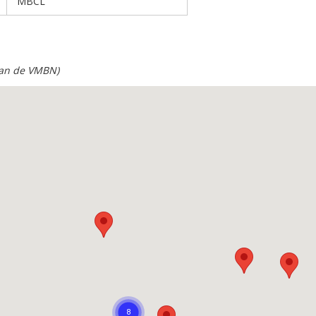
MBCL
 van de VMBN)