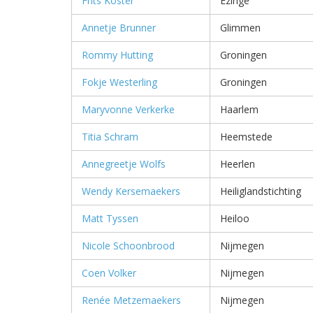
Frits Koster
Ezinge
Annetje Brunner
Glimmen
Rommy Hutting
Groningen
Fokje Westerling
Groningen
Maryvonne Verkerke
Haarlem
Titia Schram
Heemstede
Annegreetje Wolfs
Heerlen
Wendy Kersemaekers
Heiliglandstichting
Matt Tyssen
Heiloo
Nicole Schoonbrood
Nijmegen
Coen Volker
Nijmegen
Renée Metzemaekers
Nijmegen