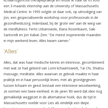
lichaamsgerichte therapiepraktijk en reisde af naar de VS voor
een 3-maands internship aan de University of Massachusetts
Medical Centre. In 1995 volgde ze daar ook, op uitnodiging van
Jon, een gespecialiseerde workshop voor professionals in de
gezondheidszorg. Inderdaad, bij de ‘grote vier’ aan de wieg van
de mindfulness: Ferris Urbanowski, Elana Rosenbaum, Saki
Santorelli en Jon Kabat-Zinn. “De meest inspirerende maanden
in mijn werkend leven. Alles kwam samen.”
‘Alles’
Alles, dat was haar medische kennis en interesse, gecombineerd
met wat ze had geleerd van Lomi lichaamswerk, Tai Chi, Shiatsu
massage, meditatie. Alles waarvan ze gebruik maakte in haar
praktijk en in haar persoonlijk leven, met als grondgegeven:
tussen lichaam en geest bestaat een intensieve wisselwerking,
ze vormen een twee-eenheid. In de jaren ’80 werd dat idee nog
gemakkelijk weggezet in de alternatieve hoek, dus de tijd in
Massachusetts voelde voor Lies als eindelijk een diepe