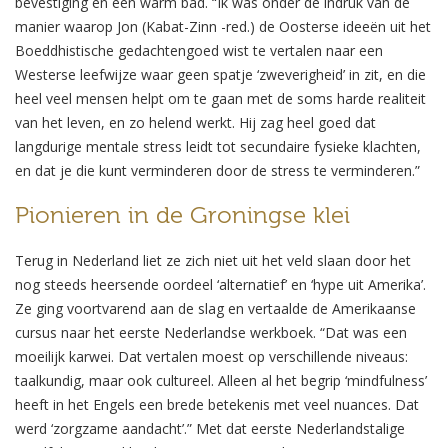
bevestiging en een warm bad. “Ik was onder de indruk van de
manier waarop Jon (Kabat-Zinn -red.) de Oosterse ideeën uit het
Boeddhistische gedachtengoed wist te vertalen naar een
Westerse leefwijze waar geen spatje ‘zweverigheid’ in zit, en die
heel veel mensen helpt om te gaan met de soms harde realiteit
van het leven, en zo helend werkt. Hij zag heel goed dat
langdurige mentale stress leidt tot secundaire fysieke klachten,
en dat je die kunt verminderen door de stress te verminderen.”
Pionieren in de Groningse klei
Terug in Nederland liet ze zich niet uit het veld slaan door het
nog steeds heersende oordeel ‘alternatief’ en ‘hype uit Amerika’.
Ze ging voortvarend aan de slag en vertaalde de Amerikaanse
cursus naar het eerste Nederlandse werkboek. “Dat was een
moeilijk karwei. Dat vertalen moest op verschillende niveaus:
taalkundig, maar ook cultureel. Alleen al het begrip ‘mindfulness’
heeft in het Engels een brede betekenis met veel nuances. Dat
werd ‘zorgzame aandacht’.” Met dat eerste Nederlandstalige