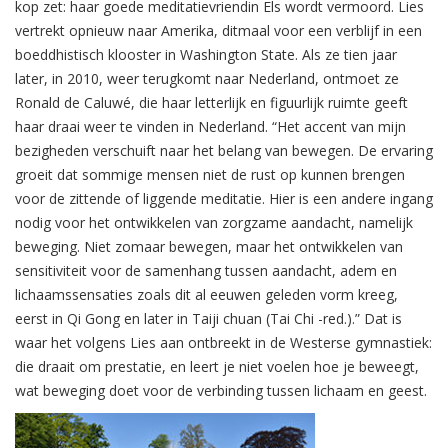
kop zet: haar goede meditatievriendin Els wordt vermoord. Lies
vertrekt opnieuw naar Amerika, ditmaal voor een verblijf in een
boeddhistisch klooster in Washington State. Als ze tien jaar
later, in 2010, weer terugkomt naar Nederland, ontmoet ze
Ronald de Caluwé, die haar letterlijk en figuurlijk ruimte geeft
haar draai weer te vinden in Nederland. “Het accent van mijn
bezigheden verschuift naar het belang van bewegen. De ervaring
groeit dat sommige mensen niet de rust op kunnen brengen
voor de zittende of liggende meditatie. Hier is een andere ingang
nodig voor het ontwikkelen van zorgzame aandacht, namelijk
beweging. Niet zomaar bewegen, maar het ontwikkelen van
sensitiviteit voor de samenhang tussen aandacht, adem en
lichaamssensaties zoals dit al eeuwen geleden vorm kreeg,
eerst in Qi Gong en later in Taiji chuan (Tai Chi -red.).” Dat is
waar het volgens Lies aan ontbreekt in de Westerse gymnastiek:
die draait om prestatie, en leert je niet voelen hoe je beweegt,
wat beweging doet voor de verbinding tussen lichaam en geest.