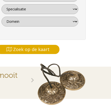
Zoek op de kaart
 nooit