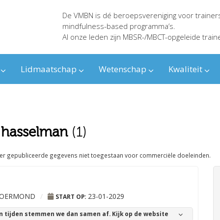
De VMBN is dé beroepsvereniging voor trainer
mindfulness-based programma’s.
Al onze leden zijn MBSR-/MBCT-opgeleide train
Lidmaatschap
Wetenschap
Kwaliteit
 hasselman
(1)
ier gepubliceerde gegevens niet toegestaan voor commerciële doeleinden.
OERMOND
/
23-01-2029
START OP:
en tijden stemmen we dan samen af. Kijk op de website