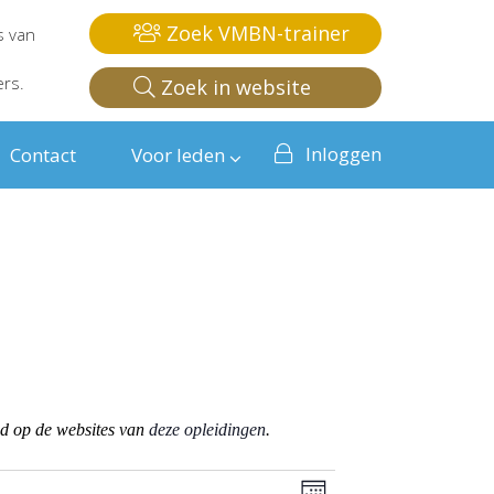
Zoek VMBN-trainer
s van
ers.
Zoek in website
Inloggen
Contact
Voor leden
od op de websites van
deze opleidingen
.
Weergaven
Evenement