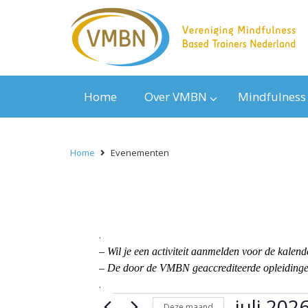
Home
Over VMBN
Mindfulness
Home
Evenementen
.
– Wil je een activiteit aanmelden voor de kal
– De door de VMBN geaccrediteerde opleidingen
.
Evenementen
juli 202
Deze maand