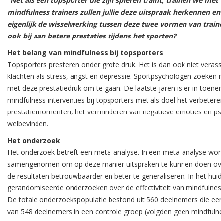
“Net als een topsporter die zijn spieren traint, trainen we me
mindfulness trainers zullen jullie deze uitspraak herkennen e
eigenlijk de wisselwerking tussen deze twee vormen van traine
ook bij aan betere prestaties tijdens het sporten?
Het belang van mindfulness bij topsporters
Topsporters presteren onder grote druk. Het is dan ook niet veras
klachten als stress, angst en depressie. Sportpsychologen zoeken
met deze prestatiedruk om te gaan. De laatste jaren is er in toe
mindfulness interventies bij topsporters met als doel het verbeter
prestatiemomenten, het verminderen van negatieve emoties en ps
welbevinden.
Het onderzoek
Het onderzoek betreft een meta-analyse. In een meta-analyse wo
samengenomen om op deze manier uitspraken te kunnen doen over
de resultaten betrouwbaarder en beter te generaliseren. In het hu
gerandomiseerde onderzoeken over de effectiviteit van mindfulne
De totale onderzoekspopulatie bestond uit 560 deelnemers die een
van 548 deelnemers in een controle groep (volgden geen mindfulness