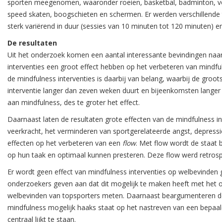
sporten meegenomen, waaronder roeien, basketbal, badminton, vo
speed skaten, boogschieten en schermen. Er werden verschillende t
sterk variërend in duur (sessies van 10 minuten tot 120 minuten) en i
De resultaten
Uit het onderzoek komen een aantal interessante bevindingen naa
interventies een groot effect hebben op het verbeteren van mindf
de mindfulness interventies is daarbij van belang, waarbij de gr
interventie langer dan zeven weken duurt en bijeenkomsten langer 
aan mindfulness, des te groter het effect.
Daarnaast laten de resultaten grote effecten van de mindfulness i
veerkracht, het verminderen van sportgerelateerde angst, depress
effecten op het verbeteren van een
flow
. Met flow wordt de staat 
op hun taak en optimaal kunnen presteren. Deze flow werd retrospe
Er wordt geen effect van mindfulness interventies op welbevinden 
onderzoekers geven aan dat dit mogelijk te maken heeft met het on
welbevinden van topsporters meten. Daarnaast beargumenteren d
mindfulness mogelijk haaks staat op het nastreven van een bepaald
centraal lijkt te staan.