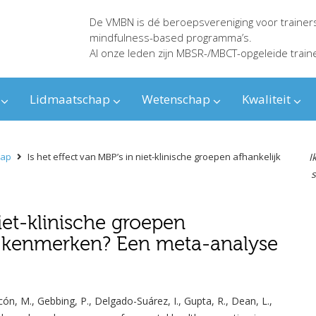
De VMBN is dé beroepsvereniging voor trainer
mindfulness-based programma’s.
Al onze leden zijn MBSR-/MBCT-opgeleide train
Lidmaatschap
Wetenschap
Kwaliteit
hap
Is het effect van MBP’s in niet-klinische groepen afhankelijk
I
s
niet-klinische groepen
le kenmerken? Een meta-analyse
cón, M., Gebbing, P., Delgado-Suárez, I., Gupta, R., Dean, L.,