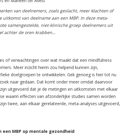
rs en Marleen ter Avest
erken van deelnemers, zoals geslacht, meer klachten of
de uitkomst van deelname aan een MBP. In deze meta-
rote samengestelde, niet-klinische groep deelnemers uit
wel achter de oren krabben…
es of verwachtingen over wat maakt dat een mindfulness
ers. Meer inzicht hierin zou helpend kunnen zijn,
eke doelgroepen te ontwikkelen. Gek genoeg is hier tot nu
erzoek naar gedaan. Dat komt onder meer omdat daarvoor
 zijn uitgevoerd dat je de metingen en uitkomsten met elkaar
alyse waarin effecten van afzonderlijke studies samen worden
ijn twee, aan elkaar gerelateerde, meta-analyses uitgevoerd,
van een MBP op mentale gezondheid