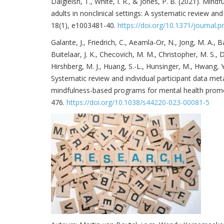
Dalgleish, T., White, I. R., & Jones, P. B. (2021). M
adults in nonclinical settings: A systematic review a
18(1), e1003481-40.
https://doi.org/10.1371/journal
Galante, J., Friedrich, C., Aeamla-Or, N., Jong, M. A., B
Buitelaar, J. K., Checovich, M. M., Christopher, M. S., D
Hirshberg, M. J., Huang, S.-L., Hunsinger, M., Hwang, Y.
Systematic review and individual participant data met
mindfulness-based programs for mental health promo
476.
https://doi.org/10.1038/s44220-023-00081-5