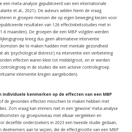
e een meta-analyse gepubliceerd van een internationale
lante et al., 2021). De auteurs wilden hierin de vraag
teren in groepen mensen die op eigen beweging kiezen voor
ubliceerde resultaten van 126 effectiviteitsstudies met in
n (1-6 maanden). De groepen die een MBP volgden werden
ijkingsgroep kreeg dus geen alternatieve interventie
itkomsten die te maken hadden met mentale gezondheid
als ‘psychological distress’) na interventie een verbetering
vonden effecten waren klein tot middelgroot, en er werden
ontrolegroep in de studies die een actieve controlegroep
erkzame interventie
kregen aangeboden).
van individuele kenmerken op de effecten van een MBP
 of de gevonden effecten misschien te maken hebben met
ies. Zo’n vraag kan immers niet in een ‘gewone’ meta-analyse
uitkomsten op groepsniveau met elkaar vergeleken en
or dezelfde onderzoekers in 2023 een tweede studie gedaan,
van deelnemers aan te wijzen, die de effectgrootte van een MBP