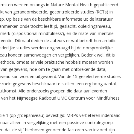
omsten werden onlangs in Nature Mental Health gepubliceerd
akt van gerandomiseerde, gecontroleerde studies (RCTs) in
p. Op basis van de beschikbare informatie uit de literatuur
merken onderzocht: leeftijd, geslacht, opleidingsniveau,
merk (‘dispositional mindfulness’), en de mate van mentale
entie. Ditmaal deden de auteurs er wat betreft hun ambitie
derlijke studies werden opgevraagd bij de oorspronkelijke
eau konden samenvoegen en vergelijken. Bedenk wel, dit is
methode, omdat er vele praktische hobbels moeten worden
 van gegevens, hoe om te gaan met ontbrekende data,
iveau kan worden uitgevoerd. Van de 15 geselecteerde studies
rzoeksgegevens beschikbaar te stellen–een erg hoog aantal,
uitkomst. Alle onderzoeksgroepen die data aanleverden
a’s van het Nijmeegse Radboud UMC Centrum voor Mindfulness
udie 1 (op groepsniveau) bevestigd: MBPs verbeteren inderdaad
maar alleen in vergelijking met een passieve controlegroep.
 dat de vijf hierboven genoemde factoren van invloed zijn