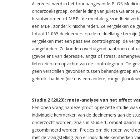
Allereerst werd in het toonaangevende PLOS Medicin
onderzoeksgroep, onder leiding van Julieta Galante (Ga
beantwoorden of MBPs de mentale gezondheid verbe
een MBP, zonder klinische reden. Ze vergeleken de gep
totaal 11.065 deelnemers op de middellange termij
vergeleken met een passieve controlegroep: de vergel
aangeboden. Ze konden overtuigend aantonen dat u
(gevoelens van depressie, angst of stress, samengevat 
lieten zien ten opzichte van de controlegroep. De ge
geen verschillen gevonden tussen behandelgroep en c
gebruikt hadden (die dus een andere, mogelijk ook w
Studie 2 (2023): meta-analyse van het effect 
Een open vraag na deze groot opgezette studie was
individuele kenmerken van de deelnemers aan de stud
onderzocht worden, zoals in studie 1, omdat daarin 
gecombineerd worden. Precies om die reden werd do
met de vraagstelling: zijn er individuele kenmerken 