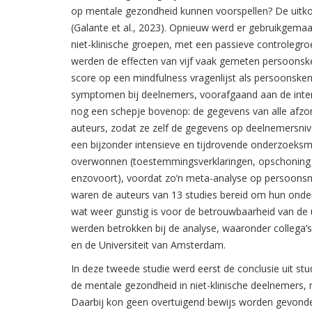
op mentale gezondheid kunnen voorspellen? De uitk
(Galante et al., 2023). Opnieuw werd er gebruikgema
niet-klinische groepen, met een passieve controlegroe
werden de effecten van vijf vaak gemeten persoonsken
score op een mindfulness vragenlijst als persoonsken
symptomen bij deelnemers, voorafgaand aan de interv
nog een schepje bovenop: de gegevens van alle afzon
auteurs, zodat ze zelf de gegevens op deelnemersniv
een bijzonder intensieve en tijdrovende onderzoeks
overwonnen (toestemmingsverklaringen, opschoning
enzovoort), voordat zo’n meta-analyse op persoonsn
waren de auteurs van 13 studies bereid om hun onde
wat weer gunstig is voor de betrouwbaarheid van de 
werden betrokken bij de analyse, waaronder colleg
en de Universiteit van Amsterdam.
In deze tweede studie werd eerst de conclusie uit st
de mentale gezondheid in niet-klinische deelnemers, 
Daarbij kon geen overtuigend bewijs worden gevonden