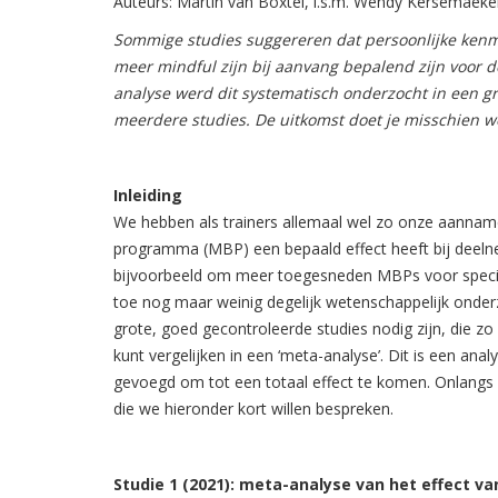
Auteurs: Martin van Boxtel, i.s.m. Wendy Kersemaeke
Sommige studies suggereren dat persoonlijke kenm
meer mindful zijn bij aanvang bepalend zijn voor 
analyse werd dit systematisch onderzocht in een g
meerdere studies. De uitkomst doet je misschien 
Inleiding
We hebben als trainers allemaal wel zo onze aannam
programma (MBP) een bepaald effect heeft bij deelnem
bijvoorbeeld om meer toegesneden MBPs voor specifi
toe nog maar weinig degelijk wetenschappelijk ond
grote, goed gecontroleerde studies nodig zijn, die zo
kunt vergelijken in een ‘meta-analyse’. Dit is een an
gevoegd om tot een totaal effect te komen. Onlangs z
die we hieronder kort willen bespreken.
Studie 1 (2021): meta-analyse van het effect 