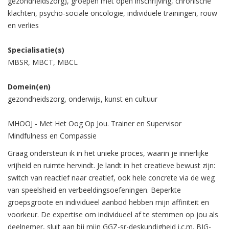
gezondheidszorg), groepen met open inschrijving, chronische
klachten, psycho-sociale oncologie, individuele trainingen, rouw
en verlies
Specialisatie(s)
MBSR, MBCT, MBCL
Domein(en)
gezondheidszorg, onderwijs, kunst en cultuur
MHOOJ - Met Het Oog Op Jou. Trainer en Supervisor
Mindfulness en Compassie
Graag ondersteun ik in het unieke proces, waarin je innerlijke
vrijheid en ruimte hervindt. Je landt in het creatieve bewust zijn:
switch van reactief naar creatief, ook hele concrete via de weg
van speelsheid en verbeeldingsoefeningen. Beperkte
groepsgroote en individueel aanbod hebben mijn affiniteit en
voorkeur. De expertise om individueel af te stemmen op jou als
deelnemer, sluit aan bij mijn GGZ-sr-deskundigheid i.c.m. BIG-