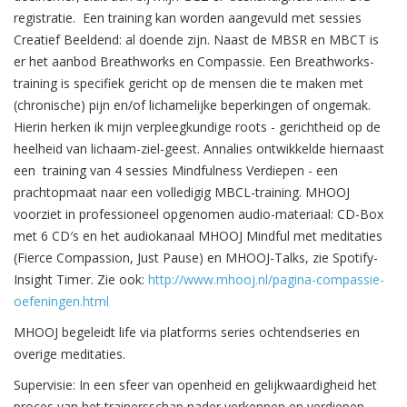
registratie. Een training kan worden aangevuld met sessies
Creatief Beeldend: al doende zijn. Naast de MBSR en MBCT is
er het aanbod Breathworks en Compassie. Een Breathworks-
training is specifiek gericht op de mensen die te maken met
(chronische) pijn en/of lichamelijke beperkingen of ongemak.
Hierin herken ik mijn verpleegkundige roots - gerichtheid op de
heelheid van lichaam-ziel-geest. Annalies ontwikkelde hiernaast
een training van 4 sessies Mindfulness Verdiepen - een
prachtopmaat naar een volledigig MBCL-training. MHOOJ
voorziet in professioneel opgenomen audio-materiaal: CD-Box
met 6 CD′s en het audiokanaal MHOOJ Mindful met meditaties
(Fierce Compassion, Just Pause) en MHOOJ-Talks, zie Spotify-
Insight Timer. Zie ook:
http://www.mhooj.nl/pagina-compassie-
oefeningen.html
MHOOJ begeleidt life via platforms series ochtendseries en
overige meditaties.
Supervisie: In een sfeer van openheid en gelijkwaardigheid het
proces van het trainersschap nader verkennen en verdiepen -