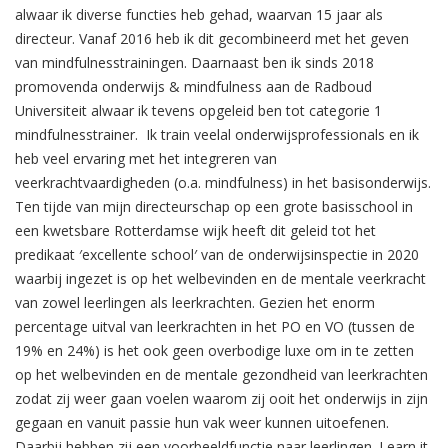
alwaar ik diverse functies heb gehad, waarvan 15 jaar als
directeur. Vanaf 2016 heb ik dit gecombineerd met het geven
van mindfulnesstrainingen. Daarnaast ben ik sinds 2018
promovenda onderwijs & mindfulness aan de Radboud
Universiteit alwaar ik tevens opgeleid ben tot categorie 1
mindfulnesstrainer. Ik train veelal onderwijsprofessionals en ik
heb veel ervaring met het integreren van
veerkrachtvaardigheden (o.a. mindfulness) in het basisonderwijs.
Ten tijde van mijn directeurschap op een grote basisschool in
een kwetsbare Rotterdamse wijk heeft dit geleid tot het
predikaat ′excellente school′ van de onderwijsinspectie in 2020
waarbij ingezet is op het welbevinden en de mentale veerkracht
van zowel leerlingen als leerkrachten. Gezien het enorm
percentage uitval van leerkrachten in het PO en VO (tussen de
19% en 24%) is het ook geen overbodige luxe om in te zetten
op het welbevinden en de mentale gezondheid van leerkrachten
zodat zij weer gaan voelen waarom zij ooit het onderwijs in zijn
gegaan en vanuit passie hun vak weer kunnen uitoefenen.
Daarbij hebben zij een voorbeeldfunctie naar leerlingen. Learn it.