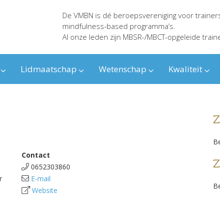
De VMBN is dé beroepsvereniging voor trainer
mindfulness-based programma’s.
Al onze leden zijn MBSR-/MBCT-opgeleide train
Lidmaatschap
Wetenschap
Kwaliteit
Z
Be
Contact
Z
0652303860
r
E-mail
Be
Website