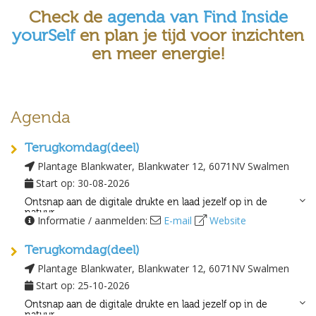
Check de
agenda van Find Inside
yourSelf
en
plan je tijd voor inzichten
en meer energie!
Agenda
Terugkomdag(deel)
Plantage Blankwater, Blankwater 12, 6071NV Swalmen
Start op: 30-08-2026
Ontsnap aan de digitale drukte en laad jezelf op in de
natuur
Informatie / aanmelden:
E-mail
Website
Stiltewandelingen in Limburg
Terugkomdag(deel)
Ontdek het wonder van het gewoon lopen, niet als middel om ergens
te komen maar om in contact te komen met de volheid van het leven.
Plantage Blankwater, Blankwater 12, 6071NV Swalmen
Start op: 25-10-2026
Stap voor stap, met gemak over de zandpaden, tussen de bomen.
Ontsnap aan de digitale drukte en laad jezelf op in de
Heuveltjes op en omlaag. Soms de hemel boven je hoofd.
natuur