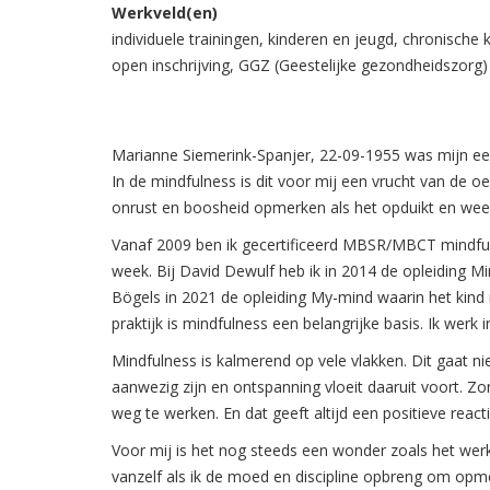
Werkveld(en)
individuele trainingen, kinderen en jeugd, chronische
open inschrijving, GGZ (Geestelijke gezondheidszorg)
Marianne Siemerink-Spanjer, 22-09-1955 was mijn eers
In de mindfulness is dit voor mij een vrucht van de oef
onrust en boosheid opmerken als het opduikt en weer 
Vanaf 2009 ben ik gecertificeerd MBSR/MBCT mindfulnes
week. Bij David Dewulf heb ik in 2014 de opleiding M
Bögels in 2021 de opleiding My-mind waarin het kind m
praktijk is mindfulness een belangrijke basis. Ik werk 
Mindfulness is kalmerend op vele vlakken. Dit gaat nie
aanwezig zijn en ontspanning vloeit daaruit voort. Z
weg te werken. En dat geeft altijd een positieve reacti
Voor mij is het nog steeds een wonder zoals het werkt
vanzelf als ik de moed en discipline opbreng om op