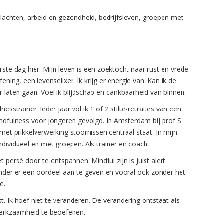
 klachten, arbeid en gezondheid, bedrijfsleven, groepen met
te dag hier. Mijn leven is een zoektocht naar rust en vrede.
ening, een levenselixer. Ik krijg er energie van. Kan ik de
laten gaan. Voel ik blijdschap en dankbaarheid van binnen.
strainer. Ieder jaar vol ik 1 of 2 stilte-retraites van een
indfulness voor jongeren gevolgd. In Amsterdam bij prof S.
et prikkelverwerking stoornissen centraal staat. In mijn
individueel en met groepen. Als trainer en coach.
t persé door te ontspannen. Mindful zijn is juist alert
onder er een oordeel aan te geven en vooral ook zonder het
e.
. Ik hoef niet te veranderen. De verandering ontstaat als
merkzaamheid te beoefenen.