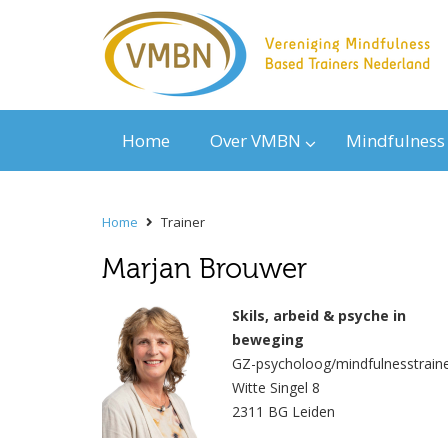
Home
Over VMBN
Mindfulness
Home
Trainer
Marjan Brouwer
Skils, arbeid & psyche in
beweging
GZ-psycholoog/mindfulnesstrain
Witte Singel 8
2311 BG Leiden