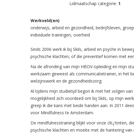
Lidmaatschap categorie:
1
Werkveld(en)
onderwijs, arbeid en gezondheid, bedrijfsleven, groe
individuele trainingen, overheid
Sinds 2006 werk ik bij Skils, arbeid en psyche in bew
psychische klachten, of die preventief komen met ee
Na de afronding van mijn HBOV-opleiding en mijn stud
werkzaam geweest als communicatietrainer, in het bedr
welzijnswerk en de gezondheidszorg.
Al tijdens mijn studietijd begon ik met het volgen va
mogelijkheid zich voordeed om bij Skils, op mijn werk
greep ik die kans met beide handen aan. In 2011 deed 
voor Mindfulness te Amsterdam.
De mindfulnesstraining blijkt voor onze cliï¿½nten, 
psychische klachten en moeite met de hantering van d