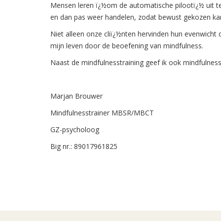
Mensen leren ï¿½om de automatische pilootï¿½ uit te 
en dan pas weer handelen, zodat bewust gekozen kan
Niet alleen onze cliï¿½nten hervinden hun evenwicht 
mijn leven door de beoefening van mindfulness.
Naast de mindfulnesstraining geef ik ook mindfulne
Marjan Brouwer
Mindfulnesstrainer MBSR/MBCT
GZ-psycholoog
Big nr.: 89017961825