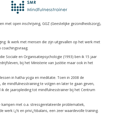
pen met open inschrijving, GGZ (Geestelijke gezondheidszorg),
eging. Ik werk met mensen die zijn uitgevallen op het werk met
n coachingsvraag.
ie Sociale en Organisatiepsychologie (1993) ben ik 15 jaar
ijfsleven, bij het Ministerie van Justitie maar ook in het
n lessen in hatha yoga en meditatie. Toen in 2008 de
, de mindfulnesstraining te volgen en later te gaan geven,
ik de jaaropleiding tot mindfulnesstrainer bij het Centrum
die kampen met o.a. stressgerelateerde problematiek,
e werk ï¿½ en privï¿½balans, een zeer waardevolle training.