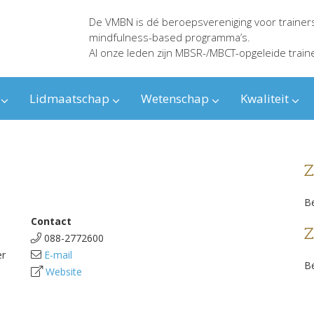
De VMBN is dé beroepsvereniging voor trainer
mindfulness-based programma’s.
Al onze leden zijn MBSR-/MBCT-opgeleide train
Lidmaatschap
Wetenschap
Kwaliteit
Z
Be
Contact
Z
088-2772600
er
E-mail
Be
Website