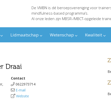
De VMBN is dé beroepsvereniging voor trainer
mindfulness-based programma’s.
Al onze leden zijn MBSR-/MBCT-opgeleide train
Lidmaatschap
Wetenschap
Kwaliteit
Z
er Draai
Be
Contact
Z
r,
0622973714
E-mail
Be
Website