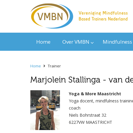
Home
Over VMBN
Mindfulness
Home
Trainer
Marjolein Stallinga - van d
Yoga & More Maastricht
Yoga docent, mindfulness trainine
coach
Niels Bohrstraat 32
6227VW MAASTRICHT