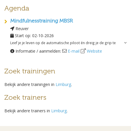
Agenda
Mindfulnesstraining MBSR
Reuver
Start op: 02-10-2026
Leef je je leven op de automatische piloot én dreig je de grip te
verliezen? Heb je last van spanning, stress, burn-out of pijnklachten?
Informatie / aanmelden:
E-mail
Website
Dan is
mindfulness
wat voor jou. Deze effectieve aandachttraining
helpt je om bewust keuzes te maken in plaats van automatisch te
Zoek trainingen
reageren. je staat zelfbewuster en vitaler in je leven, je kunt je beter
ontspannen, ervaart minder lichamelijke en psychische klachten en
Bekijk andere trainingen in
Limburg
.
kunt meer genieten van dagelijkse dingen. Ook op je werk ben je
meer gefocust én creatiever. Je neemt weer de regie over je eigen
Zoek trainers
leven.
Doe mee aan een groepstraining of kies voor een individueel consult.
Bekijk andere trainers in
Limburg
.
kijk
hier
voor meer informatie.