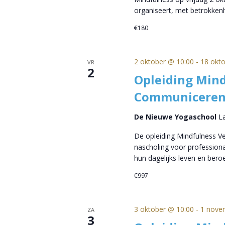
organiseert, met betrokke
€180
2 oktober @ 10:00
-
18 okt
VR
2
Opleiding Mind
Communiceren
De Nieuwe Yogaschool
L
De opleiding Mindfulness 
nascholing voor professional
hun dagelijks leven en beroe
€997
3 oktober @ 10:00
-
1 nove
ZA
3