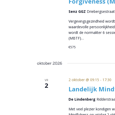
Forgiveness (
Senz GGZ
Driebergsestraa
Vergevingsgezindheid wordt
waardevolle persoonlijkheid
wordt de normaliter 6 sess
(MBTF)…
€575
oktober 2026
2 oktober @ 09:15
-
17:30
VR
2
Landelijk Min
De Lindenberg
Ridderstra
Met veel plezier kondigen 
Mindfulness op vrijdag 2 o