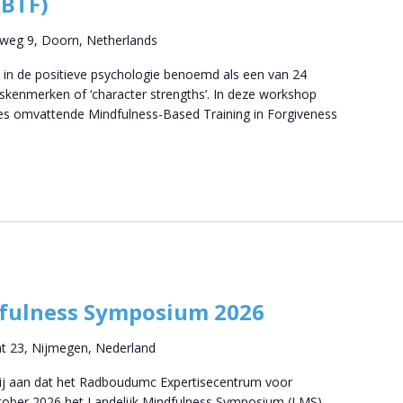
MBTF)
tweg 9, Doorn, Netherlands
 in de positieve psychologie benoemd als een van 24
skenmerken of ‘character strengths’. In deze workshop
ies omvattende Mindfulness-Based Training in Forgiveness
dfulness Symposium 2026
at 23, Nijmegen, Nederland
wij aan dat het Radboudumc Expertisecentrum voor
ktober 2026 het Landelijk Mindfulness Symposium (LMS)