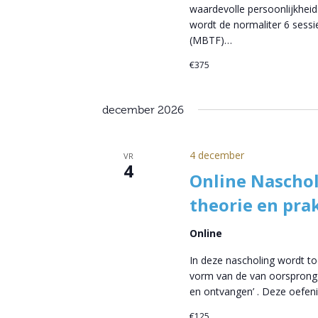
waardevolle persoonlijkheid
wordt de normaliter 6 sess
(MBTF)…
€375
december 2026
4 december
VR
4
Online Nascho
theorie en prak
Online
In deze nascholing wordt to
vorm van de van oorsprong 
en ontvangen’ . Deze oefeni
€125