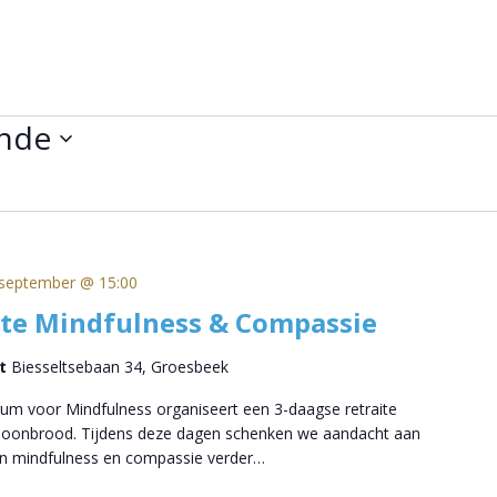
nde
september @ 15:00
ite Mindfulness & Compassie
rt
Biesseltsebaan 34, Groesbeek
um voor Mindfulness organiseert een 3-daagse retraite
choonbrood. Tijdens deze dagen schenken we aandacht aan
n mindfulness en compassie verder…