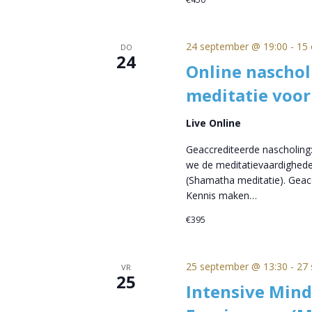
24 september @ 19:00
-
15 
DO
24
Online naschol
meditatie voor
Live Online
Geaccrediteerde nascholing:
we de meditatievaardighede
(Shamatha meditatie). Geacc
Kennis maken…
€395
25 september @ 13:30
-
27 
VR
25
Intensive Mind