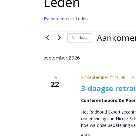
Leden
Evenementen
Leden
Evenementen
Aankome
Vandaag
Selecteer
een
september 2026
datum.
22 september @ 10:00
-
24 
DI
22
3-daagse retra
Conferentieoord De Poo
Het Radboud Expertisecentr
onder leiding van Nicole S
hoe we onze beoefening va
€450