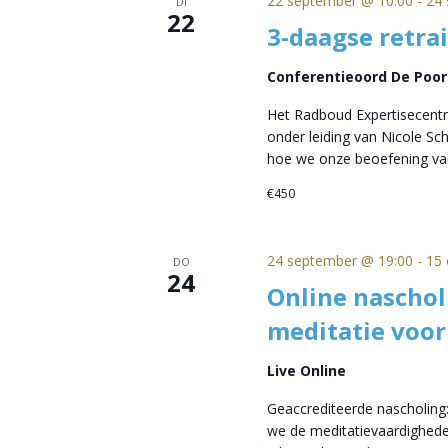
22 september @ 10:00
-
24 
DI
22
3-daagse retra
Conferentieoord De Poo
Het Radboud Expertisecentr
onder leiding van Nicole S
hoe we onze beoefening va
€450
24 september @ 19:00
-
15 
DO
24
Online naschol
meditatie voor
Live Online
Geaccrediteerde nascholing:
we de meditatievaardighede