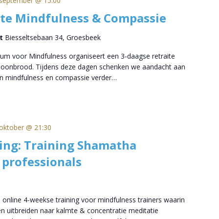
september @ 15:00
ite Mindfulness & Compassie
rt
Biesseltsebaan 34, Groesbeek
um voor Mindfulness organiseert een 3-daagse retraite
choonbrood. Tijdens deze dagen schenken we aandacht aan
n mindfulness en compassie verder…
oktober @ 21:30
ing: Training Shamatha
 professionals
 online 4-weekse training voor mindfulness trainers waarin
n uitbreiden naar kalmte & concentratie meditatie