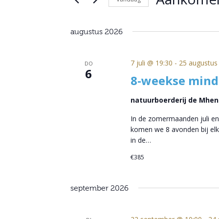
Selecteer
een
augustus 2026
datum.
7 juli @ 19:30
-
25 augustus
DO
6
8-weekse mindf
natuurboerderij de Mhene
In de zomermaanden juli en
komen we 8 avonden bij elka
in de…
€385
september 2026