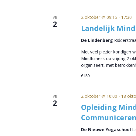
2 oktober @ 09:15
-
17:30
VR
2
Landelijk Min
De Lindenberg
Ridderstra
Met veel plezier kondigen 
Mindfulness op vrijdag 2 o
organiseert, met betrokke
€180
2 oktober @ 10:00
-
18 okt
VR
2
Opleiding Mind
Communiceren
De Nieuwe Yogaschool
L