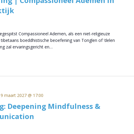
ling | Compassioneel Ademen in
tijk
egespitst Compassioneel Ademen, als een niet-religieuze
tibetaans boeddhistische beoefening van Tonglen of ‘delen
ng zal ervaringsgericht en…
19 maart 2027 @ 17:00
g: Deepening Mindfulness &
unication