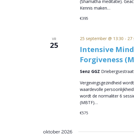
(Shamatha meditatie). Geacc
Kennis maken…
€395
25 september @ 13:30
-
27 
VR
25
Intensive Mind
Forgiveness (
Senz GGZ
Driebergsestraa
Vergevingsgezindheid wordt
waardevolle persoonlijkheid
wordt de normaliter 6 sess
(MBTF)…
€575
oktober 2026