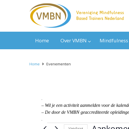
Home
Over VMBN
Mindfulness
Home
Evenementen
.
– Wil je een activiteit aanmelden voor de kal
– De door de VMBN geaccrediteerde opleidingen
.
Evenementen
Aankome
Vandaag