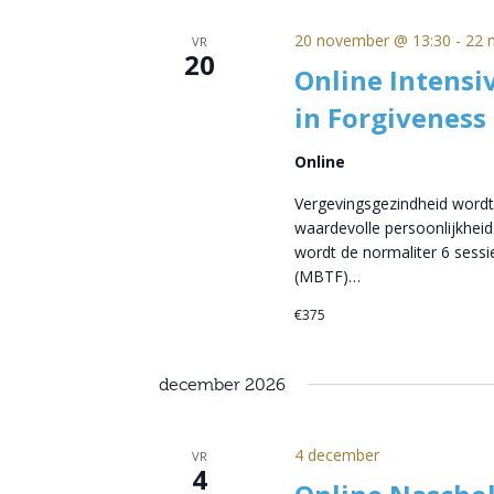
20 november @ 13:30
-
22 
VR
20
Online Intensi
in Forgiveness
Online
Vergevingsgezindheid wordt
waardevolle persoonlijkheid
wordt de normaliter 6 sess
(MBTF)…
€375
december 2026
4 december
VR
4