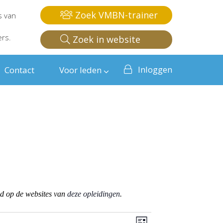
Zoek VMBN-trainer
s van
ers.
Zoek in website
Inloggen
Contact
Voor leden
od op de websites van
deze opleidingen
.
Weergaven
Evenement