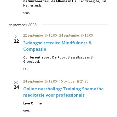
natuurboerderij de Mhene in Hall
Lendeweg 4A, Hall,
Netherlands
€385
september 2026
22 september @ 10:00
-
24 september @ 15:00
DI
22
3-daagse retraite Mindfulness &
Compassie
Conferentieoord De Poort
Biesseltsebaan 34,
Groesbeek
€450
24 september @ 19:00
-
15 oktober @ 21:30
DO
24
Online nascholing: Training Shamatha
meditatie voor professionals
Live Online
€395