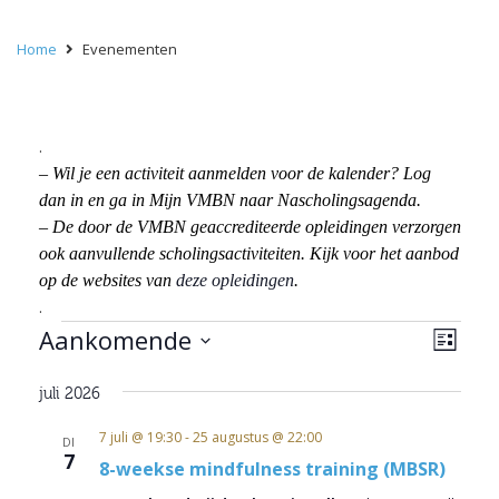
Home
Evenementen
.
– Wil je een activiteit aanmelden voor de kalender? Log
dan in en ga in Mijn VMBN naar Nascholingsagenda.
– De door de VMBN geaccrediteerde opleidingen verzorgen
ook aanvullende scholingsactiviteiten. Kijk voor het aanbod
op de websites van
deze opleidingen
.
.
Evenementen
Wee
Eve
Aankomende
Lijst
wee
navi
Selecteer
navi
juli 2026
een
datum.
7 juli @ 19:30
-
25 augustus @ 22:00
DI
7
8-weekse mindfulness training (MBSR)