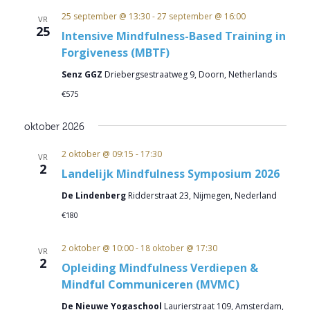
25 september @ 13:30
-
27 september @ 16:00
VR
25
Intensive Mindfulness-Based Training in
Forgiveness (MBTF)
Senz GGZ
Driebergsestraatweg 9, Doorn, Netherlands
€575
oktober 2026
2 oktober @ 09:15
-
17:30
VR
2
Landelijk Mindfulness Symposium 2026
De Lindenberg
Ridderstraat 23, Nijmegen, Nederland
€180
2 oktober @ 10:00
-
18 oktober @ 17:30
VR
2
Opleiding Mindfulness Verdiepen &
Mindful Communiceren (MVMC)
De Nieuwe Yogaschool
Laurierstraat 109, Amsterdam,