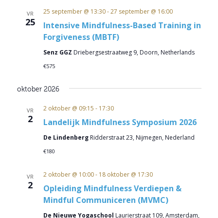
25 september @ 13:30
-
27 september @ 16:00
VR
25
Intensive Mindfulness-Based Training in
Forgiveness (MBTF)
Senz GGZ
Driebergsestraatweg 9, Doorn, Netherlands
€575
oktober 2026
2 oktober @ 09:15
-
17:30
VR
2
Landelijk Mindfulness Symposium 2026
De Lindenberg
Ridderstraat 23, Nijmegen, Nederland
€180
2 oktober @ 10:00
-
18 oktober @ 17:30
VR
2
Opleiding Mindfulness Verdiepen &
Mindful Communiceren (MVMC)
De Nieuwe Yogaschool
Laurierstraat 109, Amsterdam,