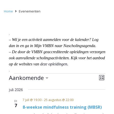
Home
Evenementen
.
– Wil je een activiteit aanmelden voor de kalender? Log
dan in en ga in Mijn VMBN naar Nascholingsagenda.
– De door de VMBN geaccrediteerde opleidingen verzorgen
ook aanvullende scholingsactiviteiten. Kijk voor het aanbod
op de websites van
deze opleidingen
.
.
Evenementen
Wee
Eve
Aankomende
Lijst
wee
navi
Selecteer
navi
juli 2026
een
datum.
7 juli @ 19:30
-
25 augustus @ 22:00
DI
7
8-weekse mindfulness training (MBSR)