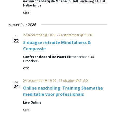
natuurboerderij de Mhene in Hall
Lendeweg 4A, Hall,
Netherlands
€385
september 2026
22 september @ 10:00
-
24 september @ 15:00
DI
22
3-daagse retraite Mindfulness &
Compassie
Conferentieoord De Poort
Biesseltsebaan 34,
Groesbeek
€450
24 september @ 19:00
-
15 oktober @ 21:30
DO
24
Online nascholing: Training Shamatha
meditatie voor professionals
Live Online
€395