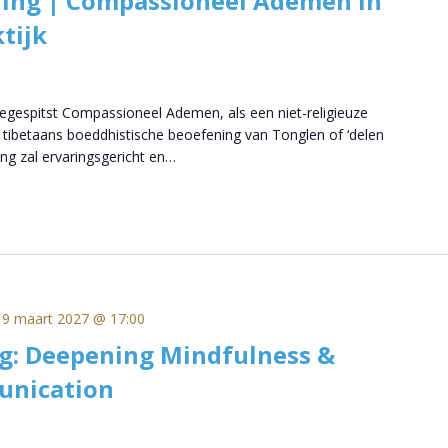
ling | Compassioneel Ademen in
tijk
egespitst Compassioneel Ademen, als een niet-religieuze
tibetaans boeddhistische beoefening van Tonglen of ‘delen
ng zal ervaringsgericht en…
19 maart 2027 @ 17:00
g: Deepening Mindfulness &
unication