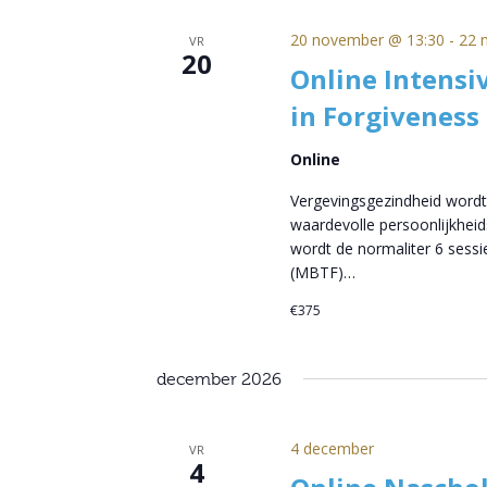
20 november @ 13:30
-
22 
VR
20
Online Intensi
in Forgiveness
Online
Vergevingsgezindheid wordt
waardevolle persoonlijkheid
wordt de normaliter 6 sess
(MBTF)…
€375
december 2026
4 december
VR
4