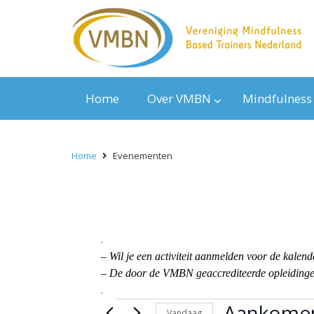
Home
Over VMBN
Mindfulness
Home
Evenementen
.
– Wil je een activiteit aanmelden voor de kal
– De door de VMBN geaccrediteerde opleidingen
.
Evenementen
Aankome
Vandaag