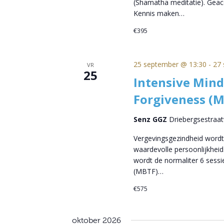
(Shamatha meditatie). Geacc
Kennis maken…
€395
25 september @ 13:30
-
27 
VR
25
Intensive Mind
Forgiveness (
Senz GGZ
Driebergsestraa
Vergevingsgezindheid wordt
waardevolle persoonlijkheid
wordt de normaliter 6 sess
(MBTF)…
€575
oktober 2026