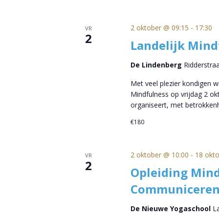
2 oktober @ 09:15
-
17:30
VR
2
Landelijk Min
De Lindenberg
Ridderstra
Met veel plezier kondigen 
Mindfulness op vrijdag 2 o
organiseert, met betrokke
€180
2 oktober @ 10:00
-
18 okt
VR
2
Opleiding Mind
Communiceren
De Nieuwe Yogaschool
L