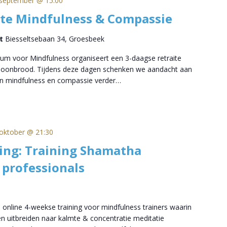
september @ 15:00
ite Mindfulness & Compassie
rt
Biesseltsebaan 34, Groesbeek
um voor Mindfulness organiseert een 3-daagse retraite
choonbrood. Tijdens deze dagen schenken we aandacht aan
n mindfulness en compassie verder…
oktober @ 21:30
ing: Training Shamatha
 professionals
 online 4-weekse training voor mindfulness trainers waarin
n uitbreiden naar kalmte & concentratie meditatie