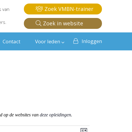
Zoek VMBN-trainer
s van
ers.
Zoek in website
Inloggen
Contact
Voor leden
od op de websites van
deze opleidingen
.
Weergaven
Evenement