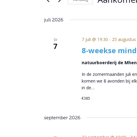
Selecteer
een
juli 2026
datum.
7 juli @ 19:30
-
25 augustus
DI
7
8-weekse mindf
natuurboerderij de Mhene
In de zomermaanden juli en
komen we 8 avonden bij elka
in de…
€385
september 2026