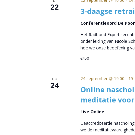
22 september @ 10:00
-
24 
DI
22
3-daagse retra
Conferentieoord De Poo
Het Radboud Expertisecentr
onder leiding van Nicole S
hoe we onze beoefening va
€450
24 september @ 19:00
-
15 
DO
24
Online naschol
meditatie voor
Live Online
Geaccrediteerde nascholing:
we de meditatievaardighede