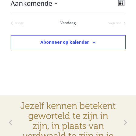
Wee
Eve
Aankomende
Lijst
wee
navi
Selecteer
navi
een
Vandaag
Vorige
Volgende
datum.
Evenementen
Evenementen
Abonneer op kalender
Jezelf kennen betekent
geworteld te zijn in
zijn, in plaats van