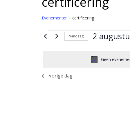
certificering
Evenementen
certificering
Evenementen
2 augustu
Vandaag
in
Selecteer
2
een
datum.
Geen evenement
augustus
2026
Vorige dag