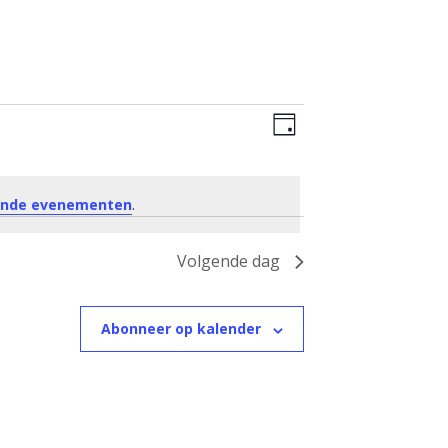
Weergaven
Evenement
Dag
weergaven
navigatie
navigatie
ende evenementen
.
Volgende dag
Abonneer op kalender