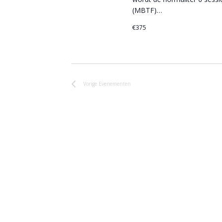
(MBTF)…
€375
Vorige
Evenementen