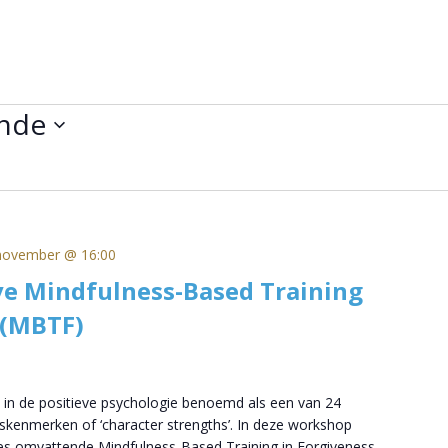
nde
november @ 16:00
ve Mindfulness-Based Training
 (MBTF)
 in de positieve psychologie benoemd als een van 24
skenmerken of ‘character strengths’. In deze workshop
ies omvattende Mindfulness-Based Training in Forgiveness