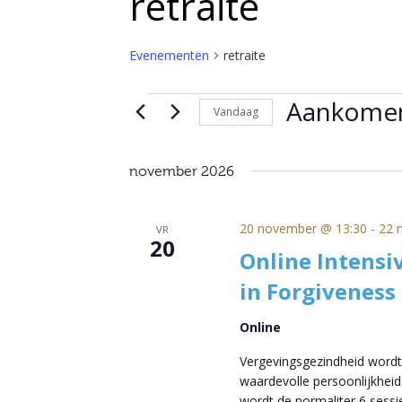
retraite
Evenementen
retraite
Evenementen
Aankome
Vandaag
Selecteer
een
november 2026
datum.
20 november @ 13:30
-
22 
VR
20
Online Intensi
in Forgiveness
Online
Vergevingsgezindheid wordt
waardevolle persoonlijkheid
wordt de normaliter 6 sess