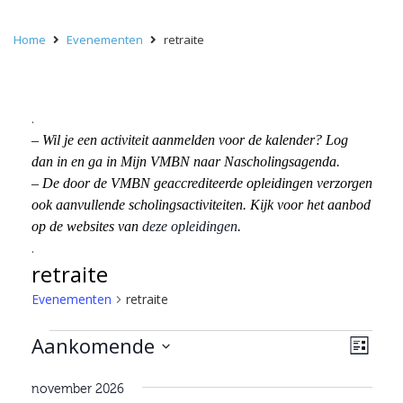
Home
Evenementen
retraite
.
– Wil je een activiteit aanmelden voor de kalender? Log
dan in en ga in Mijn VMBN naar Nascholingsagenda.
– De door de VMBN geaccrediteerde opleidingen verzorgen
ook aanvullende scholingsactiviteiten. Kijk voor het aanbod
op de websites van
deze opleidingen
.
.
retraite
Evenementen
retraite
Evenementen
Wee
Eve
Aankomende
Lijst
wee
navi
Selecteer
navi
november 2026
een