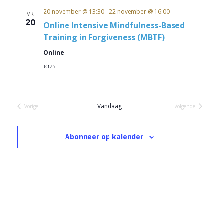
datum.
20 november @ 13:30
-
22 november @ 16:00
VR
20
Online Intensive Mindfulness-Based
Training in Forgiveness (MBTF)
Online
€375
Vandaag
Vorige
Volgende
Evenementen
Evenementen
Abonneer op kalender