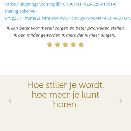
https://link.springer.com/epdf/10.1007/s11625-025-01761-0?
sharing_token=6-
wrVgZSlH1hUm8ZtRvmHve4RwlQNchNByi7wbcMAY4K3PAxBTGYCv
Ik kan beter voor mezelf zorgen en beter prioriteiten stellen.
Ik ben milder geworden Ik merk dat ik meer dingen...
Hoe stiller je wordt,
hoe meer je kunt
horen.