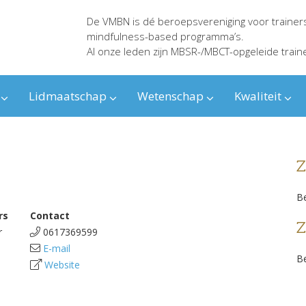
De VMBN is dé beroepsvereniging voor trainer
mindfulness-based programma’s.
Al onze leden zijn MBSR-/MBCT-opgeleide train
Lidmaatschap
Wetenschap
Kwaliteit
Z
Be
rs
Contact
Z
r
0617369599
E-mail
Be
Website