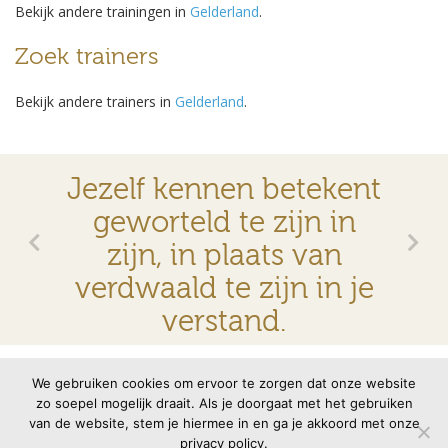
Bekijk andere trainingen in
Gelderland
.
Heb je nog vragen? Stel ze gerust.
Zoek trainers
Nieuwsgierig naar wat ′heanig an′ betekent? Heanig An is streektaal
en betekent zoiets als: kalm aan, laat je niet gek maken. Mindfulness
Bekijk andere trainers in
Gelderland
.
helpt je om bij jezelf te blijven.
Jezelf kennen betekent
geworteld te zijn in
zijn, in plaats van
verdwaald te zijn in je
verstand.
© 2026 VMBN
Contact
Disclaimer
Privacyverklaring
We gebruiken cookies om ervoor te zorgen dat onze website
zo soepel mogelijk draait. Als je doorgaat met het gebruiken
van de website, stem je hiermee in en ga je akkoord met onze
Site door
memento
privacy policy.