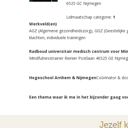
6525 GC Nijmegen
Lidmaatschap categorie:
1
Werkveld(en)
AGZ (Algemene gezondheidszorg), GGZ (Geestelijke g
klachten, individuele trainingen
Radboud universitair medisch centrum voor Mi
Mindfulnesstrainer Reinier Postlaan 46525 GE Nijme
Hogeschool Arnhem & Nijmegen
Coörinator & doc
Een thema waar ik me in het bijzonder gaag voo
Jezelf 