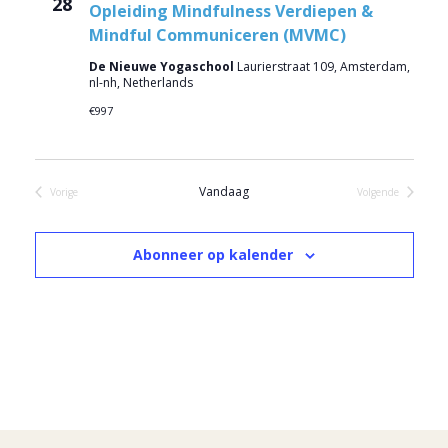
28
Opleiding Mindfulness Verdiepen &
Mindful Communiceren (MVMC)
De Nieuwe Yogaschool
Laurierstraat 109, Amsterdam,
nl-nh, Netherlands
€997
Vandaag
Vorige
Volgende
Evenementen
Evenementen
Abonneer op kalender