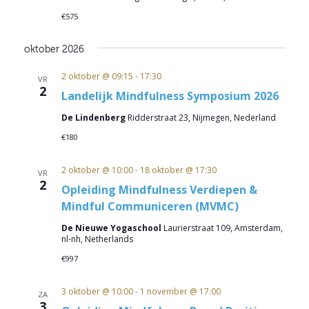
€575
oktober 2026
2 oktober @ 09:15
-
17:30
VR
2
Landelijk Mindfulness Symposium 2026
De Lindenberg
Ridderstraat 23, Nijmegen, Nederland
€180
2 oktober @ 10:00
-
18 oktober @ 17:30
VR
2
Opleiding Mindfulness Verdiepen &
Mindful Communiceren (MVMC)
De Nieuwe Yogaschool
Laurierstraat 109, Amsterdam,
nl-nh, Netherlands
€997
3 oktober @ 10:00
-
1 november @ 17:00
ZA
3