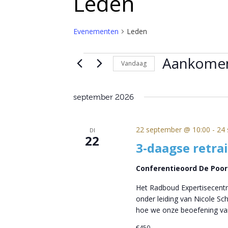
Leden
Evenementen
Leden
Evenementen
Aankome
Vandaag
Selecteer
een
september 2026
datum.
22 september @ 10:00
-
24 
DI
22
3-daagse retra
Conferentieoord De Poo
Het Radboud Expertisecentr
onder leiding van Nicole S
hoe we onze beoefening va
€450