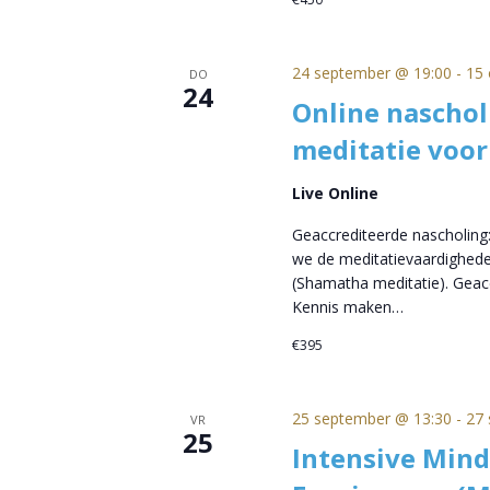
24 september @ 19:00
-
15 
DO
24
Online naschol
meditatie voor
Live Online
Geaccrediteerde nascholing:
we de meditatievaardighede
(Shamatha meditatie). Geacc
Kennis maken…
€395
25 september @ 13:30
-
27 
VR
25
Intensive Mind