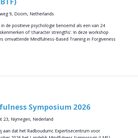
MBTF)
tweg 9, Doorn, Netherlands
 in de positieve psychologie benoemd als een van 24
skenmerken of ‘character strengths’. In deze workshop
ies omvattende Mindfulness-Based Training in Forgiveness
dfulness Symposium 2026
at 23, Nijmegen, Nederland
wij aan dat het Radboudumc Expertisecentrum voor
ktober 2026 het Landelijk Mindfulness Symposium (LMS)