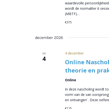
waardevolle persoonlijkheid
wordt de normaliter 6 sess
(MBTF)…
€375
december 2026
4 december
VR
4
Online Nascho
theorie en prak
Online
In deze nascholing wordt to
vorm van de van oorsprong 
en ontvangen’ . Deze oefeni
€125