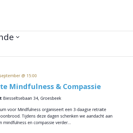
nde
september @ 15:00
ite Mindfulness & Compassie
rt
Biesseltsebaan 34, Groesbeek
um voor Mindfulness organiseert een 3-daagse retraite
choonbrood. Tijdens deze dagen schenken we aandacht aan
n mindfulness en compassie verder…