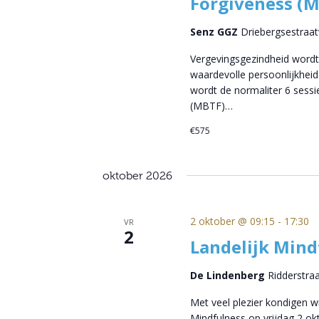
Forgiveness (
Senz GGZ
Driebergsestraa
Vergevingsgezindheid wordt
waardevolle persoonlijkheid
wordt de normaliter 6 sess
(MBTF)…
€575
oktober 2026
2 oktober @ 09:15
-
17:30
VR
2
Landelijk Min
De Lindenberg
Ridderstra
Met veel plezier kondigen 
Mindfulness op vrijdag 2 o