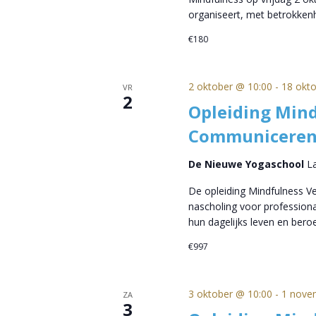
organiseert, met betrokke
€180
2 oktober @ 10:00
-
18 okt
VR
2
Opleiding Mind
Communiceren
De Nieuwe Yogaschool
L
De opleiding Mindfulness 
nascholing voor professional
hun dagelijks leven en beroe
€997
3 oktober @ 10:00
-
1 nove
ZA
3