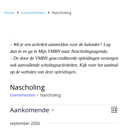
Home
Evenementen
Nascholing
.
– Wil je een activiteit aanmelden voor de kalender? Log
dan in en ga in Mijn VMBN naar Nascholingsagenda.
– De door de VMBN geaccrediteerde opleidingen verzorgen
ook aanvullende scholingsactiviteiten. Kijk voor het aanbod
op de websites van
deze opleidingen
.
.
Nascholing
Evenementen
Nascholing
Evenementen
Wee
Eve
Aankomende
Lijst
wee
navi
Selecteer
navi
september 2026
een