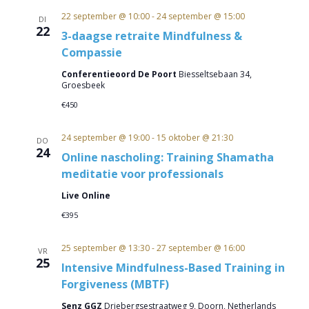
datum.
22 september @ 10:00
-
24 september @ 15:00
DI
22
3-daagse retraite Mindfulness &
Compassie
Conferentieoord De Poort
Biesseltsebaan 34,
Groesbeek
€450
24 september @ 19:00
-
15 oktober @ 21:30
DO
24
Online nascholing: Training Shamatha
meditatie voor professionals
Live Online
€395
25 september @ 13:30
-
27 september @ 16:00
VR
25
Intensive Mindfulness-Based Training in
Forgiveness (MBTF)
Senz GGZ
Driebergsestraatweg 9, Doorn, Netherlands