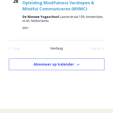
28
Opleiding Mindfulness Verdiepen &
Mindful Communiceren (MVMC)
De Nieuwe Yogaschool
Laurierstraat 109, Amsterdam,
nl-nh, Netherlands
€997
Vandaag
Vorige
Volgende
Evenementen
Evenementen
Abonneer op kalender