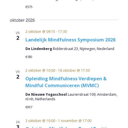
€575
oktober 2026
2 oktober @ 09:15
-
17:30
VR
2
Landelijk Mindfulness Symposium 2026
De Lindenberg
Ridderstraat 23, Nijmegen, Nederland
€180
2 oktober @ 10:00
-
18 oktober @ 17:30
VR
2
Opleiding Mindfulness Verdiepen &
Mindful Communiceren (MVMC)
De Nieuwe Yogaschool
Laurierstraat 109, Amsterdam,
nl-nh, Netherlands
€997
3 oktober @ 10:00
-
1 november @ 17:00
ZA
3