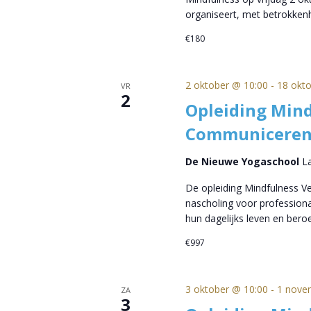
organiseert, met betrokke
€180
2 oktober @ 10:00
-
18 okt
VR
2
Opleiding Mind
Communiceren
De Nieuwe Yogaschool
L
De opleiding Mindfulness 
nascholing voor professional
hun dagelijks leven en beroe
€997
3 oktober @ 10:00
-
1 nove
ZA
3