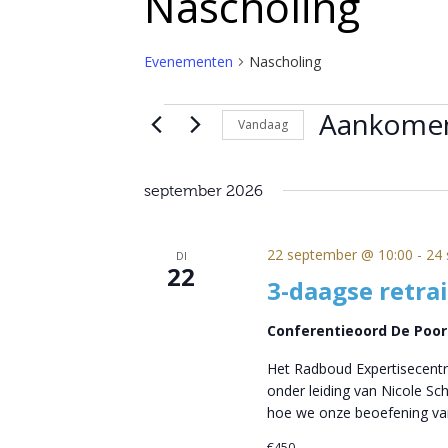
Nascholing
Evenementen
Nascholing
Evenementen
Aankome
Vandaag
Selecteer
een
september 2026
datum.
22 september @ 10:00
-
24 
DI
22
3-daagse retra
Conferentieoord De Poo
Het Radboud Expertisecentr
onder leiding van Nicole S
hoe we onze beoefening va
€450