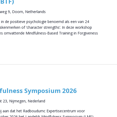
MBTF)
tweg 9, Doorn, Netherlands
 in de positieve psychologie benoemd als een van 24
skenmerken of ‘character strengths’. In deze workshop
ies omvattende Mindfulness-Based Training in Forgiveness
dfulness Symposium 2026
at 23, Nijmegen, Nederland
wij aan dat het Radboudumc Expertisecentrum voor
ktober 2026 het Landelijk Mindfulness Symposium (LMS)