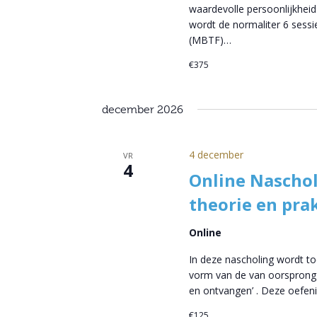
waardevolle persoonlijkheid
wordt de normaliter 6 sess
(MBTF)…
€375
december 2026
4 december
VR
4
Online Nascho
theorie en prak
Online
In deze nascholing wordt to
vorm van de van oorsprong 
en ontvangen’ . Deze oefeni
€125