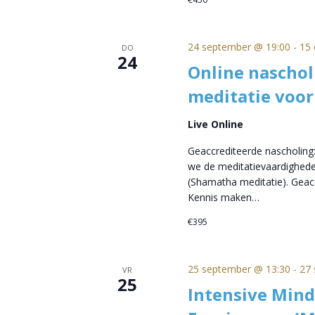
24 september @ 19:00
-
15 
DO
24
Online naschol
meditatie voor
Live Online
Geaccrediteerde nascholing:
we de meditatievaardighede
(Shamatha meditatie). Geacc
Kennis maken…
€395
25 september @ 13:30
-
27 
VR
25
Intensive Mind