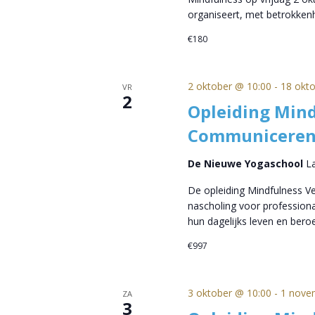
organiseert, met betrokke
€180
2 oktober @ 10:00
-
18 okt
VR
2
Opleiding Mind
Communiceren
De Nieuwe Yogaschool
L
De opleiding Mindfulness 
nascholing voor professional
hun dagelijks leven en beroe
€997
3 oktober @ 10:00
-
1 nove
ZA
3