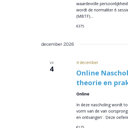
waardevolle persoonlijkheid
wordt de normaliter 6 sess
(MBTF)…
€375
december 2026
4 december
VR
4
Online Nascho
theorie en prak
Online
In deze nascholing wordt to
vorm van de van oorsprong 
en ontvangen’ . Deze oefeni
€125