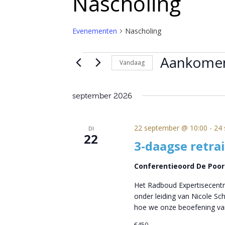
Nascholing
Evenementen
Nascholing
Evenementen
Aankome
Vandaag
Selecteer
een
september 2026
datum.
22 september @ 10:00
-
24 
DI
22
3-daagse retra
Conferentieoord De Poo
Het Radboud Expertisecentr
onder leiding van Nicole S
hoe we onze beoefening va
€450