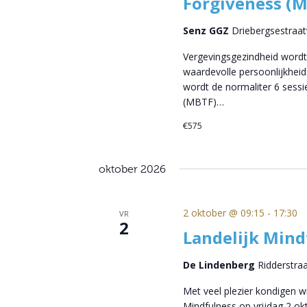
Forgiveness (
Senz GGZ
Driebergsestraa
Vergevingsgezindheid wordt
waardevolle persoonlijkheid
wordt de normaliter 6 sess
(MBTF)…
€575
oktober 2026
2 oktober @ 09:15
-
17:30
VR
2
Landelijk Min
De Lindenberg
Ridderstra
Met veel plezier kondigen 
Mindfulness op vrijdag 2 o