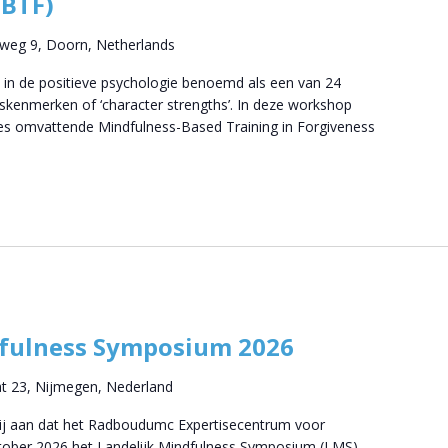
MBTF)
tweg 9, Doorn, Netherlands
 in de positieve psychologie benoemd als een van 24
skenmerken of ‘character strengths’. In deze workshop
ies omvattende Mindfulness-Based Training in Forgiveness
dfulness Symposium 2026
at 23, Nijmegen, Nederland
wij aan dat het Radboudumc Expertisecentrum voor
ktober 2026 het Landelijk Mindfulness Symposium (LMS)