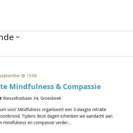
nde
september @ 15:00
ite Mindfulness & Compassie
rt
Biesseltsebaan 34, Groesbeek
um voor Mindfulness organiseert een 3-daagse retraite
choonbrood. Tijdens deze dagen schenken we aandacht aan
n mindfulness en compassie verder…