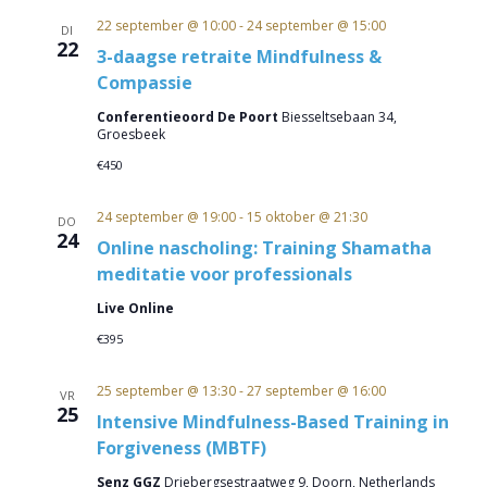
datum.
22 september @ 10:00
-
24 september @ 15:00
DI
22
3-daagse retraite Mindfulness &
Compassie
Conferentieoord De Poort
Biesseltsebaan 34,
Groesbeek
€450
24 september @ 19:00
-
15 oktober @ 21:30
DO
24
Online nascholing: Training Shamatha
meditatie voor professionals
Live Online
€395
25 september @ 13:30
-
27 september @ 16:00
VR
25
Intensive Mindfulness-Based Training in
Forgiveness (MBTF)
Senz GGZ
Driebergsestraatweg 9, Doorn, Netherlands