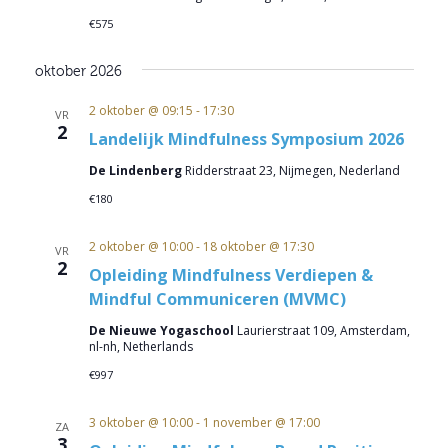
€575
oktober 2026
2 oktober @ 09:15
-
17:30
VR
2
Landelijk Mindfulness Symposium 2026
De Lindenberg
Ridderstraat 23, Nijmegen, Nederland
€180
2 oktober @ 10:00
-
18 oktober @ 17:30
VR
2
Opleiding Mindfulness Verdiepen &
Mindful Communiceren (MVMC)
De Nieuwe Yogaschool
Laurierstraat 109, Amsterdam,
nl-nh, Netherlands
€997
3 oktober @ 10:00
-
1 november @ 17:00
ZA
3