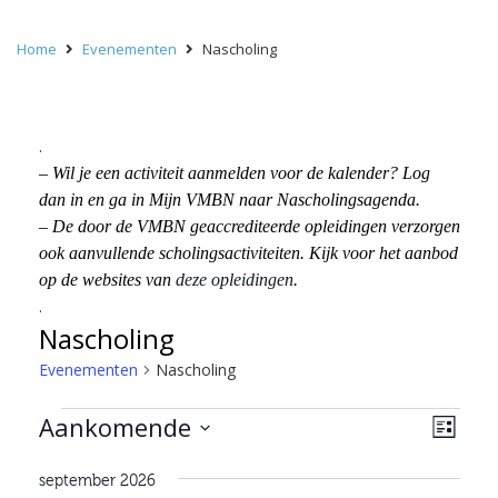
Home
Evenementen
Nascholing
.
– Wil je een activiteit aanmelden voor de kalender? Log
dan in en ga in Mijn VMBN naar Nascholingsagenda.
– De door de VMBN geaccrediteerde opleidingen verzorgen
ook aanvullende scholingsactiviteiten. Kijk voor het aanbod
op de websites van
deze opleidingen
.
.
Nascholing
Evenementen
Nascholing
Evenementen
Wee
Eve
Aankomende
Lijst
wee
navi
Selecteer
navi
september 2026
een