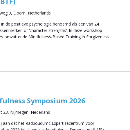
MBTF)
tweg 9, Doorn, Netherlands
 in de positieve psychologie benoemd als een van 24
skenmerken of ‘character strengths’. In deze workshop
ies omvattende Mindfulness-Based Training in Forgiveness
dfulness Symposium 2026
at 23, Nijmegen, Nederland
wij aan dat het Radboudumc Expertisecentrum voor
ktober 2026 het Landelijk Mindfulness Symposium (LMS)