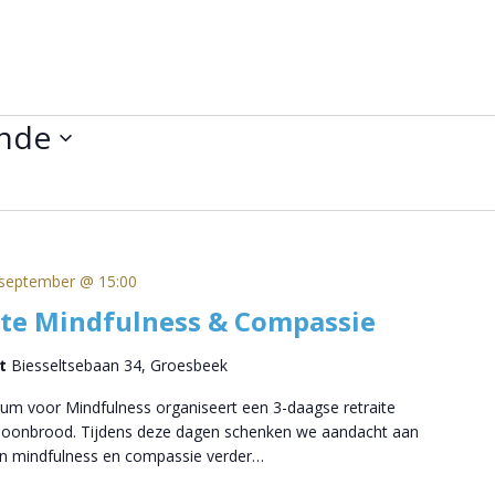
nde
september @ 15:00
ite Mindfulness & Compassie
rt
Biesseltsebaan 34, Groesbeek
um voor Mindfulness organiseert een 3-daagse retraite
choonbrood. Tijdens deze dagen schenken we aandacht aan
n mindfulness en compassie verder…