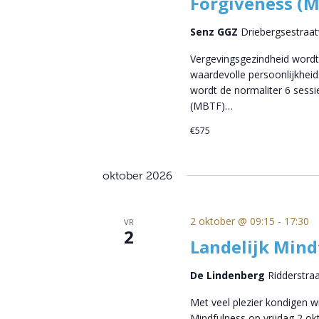
Forgiveness (
Senz GGZ
Driebergsestraa
Vergevingsgezindheid wordt
waardevolle persoonlijkheid
wordt de normaliter 6 sess
(MBTF)…
€575
oktober 2026
2 oktober @ 09:15
-
17:30
VR
2
Landelijk Min
De Lindenberg
Ridderstra
Met veel plezier kondigen 
Mindfulness op vrijdag 2 o