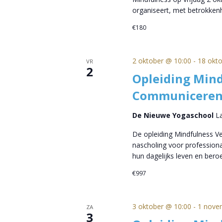
organiseert, met betrokke
€180
2 oktober @ 10:00
-
18 okt
VR
2
Opleiding Mind
Communiceren
De Nieuwe Yogaschool
L
De opleiding Mindfulness 
nascholing voor professional
hun dagelijks leven en beroe
€997
3 oktober @ 10:00
-
1 nove
ZA
3