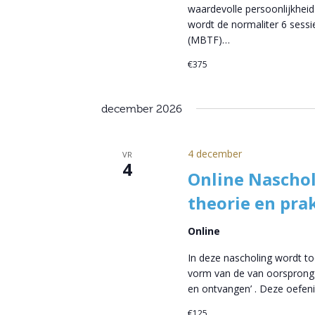
waardevolle persoonlijkheid
wordt de normaliter 6 sess
(MBTF)…
€375
december 2026
4 december
VR
4
Online Nascho
theorie en prak
Online
In deze nascholing wordt to
vorm van de van oorsprong 
en ontvangen’ . Deze oefeni
€125