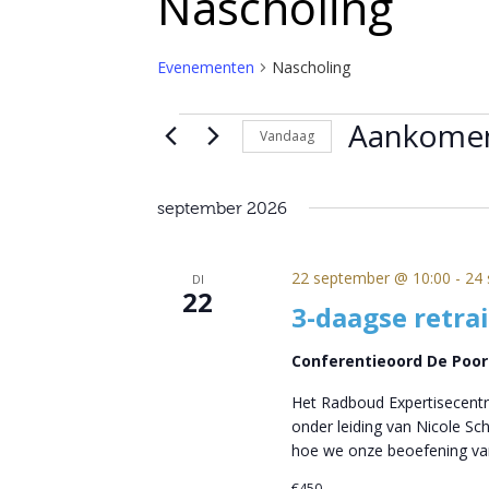
Nascholing
Evenementen
Nascholing
Evenementen
Aankome
Vandaag
Selecteer
een
september 2026
datum.
22 september @ 10:00
-
24 
DI
22
3-daagse retra
Conferentieoord De Poo
Het Radboud Expertisecentr
onder leiding van Nicole S
hoe we onze beoefening va
€450