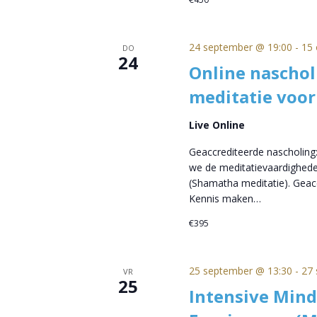
24 september @ 19:00
-
15 
DO
24
Online naschol
meditatie voor
Live Online
Geaccrediteerde nascholing:
we de meditatievaardighede
(Shamatha meditatie). Geacc
Kennis maken…
€395
25 september @ 13:30
-
27 
VR
25
Intensive Mind