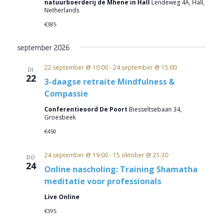
natuurboerderij de Mhene in Hall
Lendeweg 4A, Hall,
Netherlands
€385
september 2026
22 september @ 10:00
-
24 september @ 15:00
DI
22
3-daagse retraite Mindfulness &
Compassie
Conferentieoord De Poort
Biesseltsebaan 34,
Groesbeek
€450
24 september @ 19:00
-
15 oktober @ 21:30
DO
24
Online nascholing: Training Shamatha
meditatie voor professionals
Live Online
€395