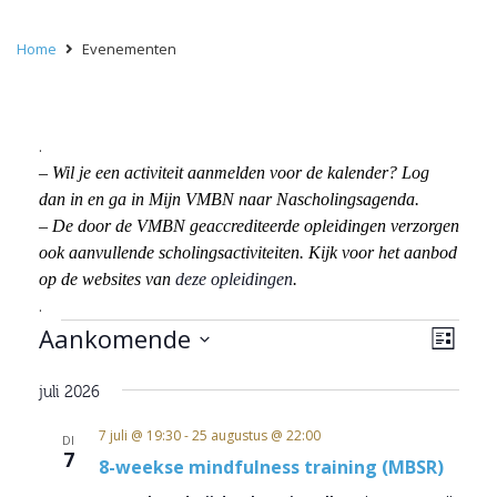
Home
Evenementen
.
– Wil je een activiteit aanmelden voor de kalender? Log
dan in en ga in Mijn VMBN naar Nascholingsagenda.
– De door de VMBN geaccrediteerde opleidingen verzorgen
ook aanvullende scholingsactiviteiten. Kijk voor het aanbod
op de websites van
deze opleidingen
.
.
Evenementen
Wee
Eve
Aankomende
Lijst
wee
navi
Selecteer
navi
juli 2026
een
datum.
7 juli @ 19:30
-
25 augustus @ 22:00
DI
7
8-weekse mindfulness training (MBSR)