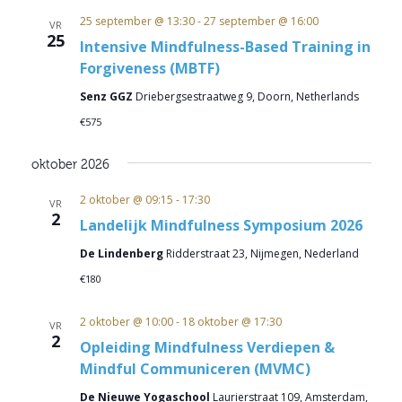
25 september @ 13:30
-
27 september @ 16:00
VR
25
Intensive Mindfulness-Based Training in
Forgiveness (MBTF)
Senz GGZ
Driebergsestraatweg 9, Doorn, Netherlands
€575
oktober 2026
2 oktober @ 09:15
-
17:30
VR
2
Landelijk Mindfulness Symposium 2026
De Lindenberg
Ridderstraat 23, Nijmegen, Nederland
€180
2 oktober @ 10:00
-
18 oktober @ 17:30
VR
2
Opleiding Mindfulness Verdiepen &
Mindful Communiceren (MVMC)
De Nieuwe Yogaschool
Laurierstraat 109, Amsterdam,