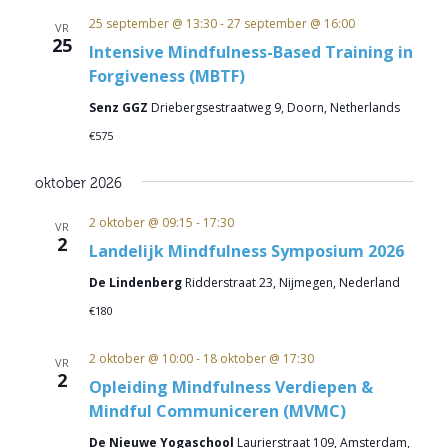
25 september @ 13:30
-
27 september @ 16:00
VR
25
Intensive Mindfulness-Based Training in
Forgiveness (MBTF)
Senz GGZ
Driebergsestraatweg 9, Doorn, Netherlands
€575
oktober 2026
2 oktober @ 09:15
-
17:30
VR
2
Landelijk Mindfulness Symposium 2026
De Lindenberg
Ridderstraat 23, Nijmegen, Nederland
€180
2 oktober @ 10:00
-
18 oktober @ 17:30
VR
2
Opleiding Mindfulness Verdiepen &
Mindful Communiceren (MVMC)
De Nieuwe Yogaschool
Laurierstraat 109, Amsterdam,