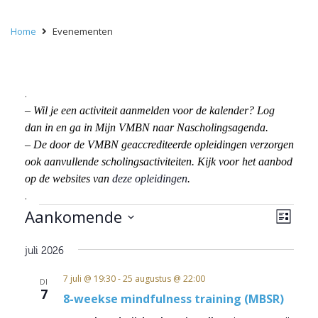
Home
Evenementen
.
– Wil je een activiteit aanmelden voor de kalender? Log
dan in en ga in Mijn VMBN naar Nascholingsagenda.
– De door de VMBN geaccrediteerde opleidingen verzorgen
ook aanvullende scholingsactiviteiten. Kijk voor het aanbod
op de websites van
deze opleidingen
.
.
Evenementen
Wee
Eve
Aankomende
Lijst
wee
navi
Selecteer
navi
juli 2026
een
datum.
7 juli @ 19:30
-
25 augustus @ 22:00
DI
7
8-weekse mindfulness training (MBSR)