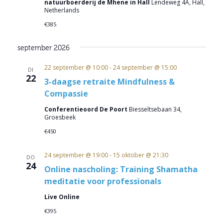
natuurboerderij de Mhene in Hall
Lendeweg 4A, Hall,
Netherlands
€385
september 2026
22 september @ 10:00
-
24 september @ 15:00
DI
22
3-daagse retraite Mindfulness &
Compassie
Conferentieoord De Poort
Biesseltsebaan 34,
Groesbeek
€450
24 september @ 19:00
-
15 oktober @ 21:30
DO
24
Online nascholing: Training Shamatha
meditatie voor professionals
Live Online
€395