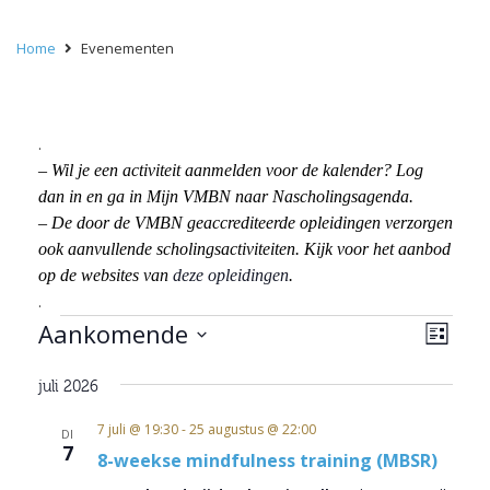
Home
Evenementen
.
– Wil je een activiteit aanmelden voor de kalender? Log
dan in en ga in Mijn VMBN naar Nascholingsagenda.
– De door de VMBN geaccrediteerde opleidingen verzorgen
ook aanvullende scholingsactiviteiten. Kijk voor het aanbod
op de websites van
deze opleidingen
.
.
Evenementen
Wee
Eve
Aankomende
Lijst
wee
navi
Selecteer
navi
juli 2026
een
datum.
7 juli @ 19:30
-
25 augustus @ 22:00
DI
7
8-weekse mindfulness training (MBSR)