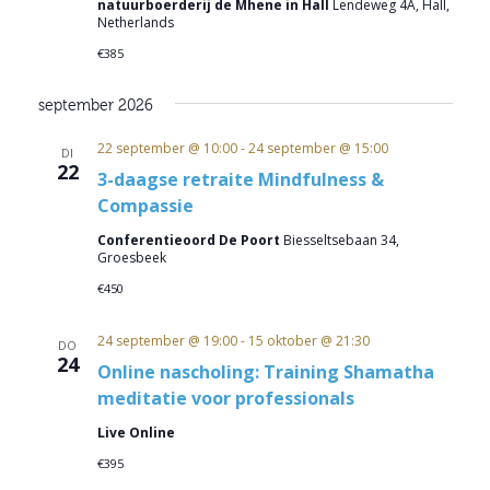
natuurboerderij de Mhene in Hall
Lendeweg 4A, Hall,
Netherlands
€385
september 2026
22 september @ 10:00
-
24 september @ 15:00
DI
22
3-daagse retraite Mindfulness &
Compassie
Conferentieoord De Poort
Biesseltsebaan 34,
Groesbeek
€450
24 september @ 19:00
-
15 oktober @ 21:30
DO
24
Online nascholing: Training Shamatha
meditatie voor professionals
Live Online
€395