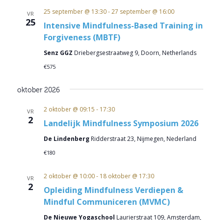
25 september @ 13:30
-
27 september @ 16:00
VR
25
Intensive Mindfulness-Based Training in
Forgiveness (MBTF)
Senz GGZ
Driebergsestraatweg 9, Doorn, Netherlands
€575
oktober 2026
2 oktober @ 09:15
-
17:30
VR
2
Landelijk Mindfulness Symposium 2026
De Lindenberg
Ridderstraat 23, Nijmegen, Nederland
€180
2 oktober @ 10:00
-
18 oktober @ 17:30
VR
2
Opleiding Mindfulness Verdiepen &
Mindful Communiceren (MVMC)
De Nieuwe Yogaschool
Laurierstraat 109, Amsterdam,