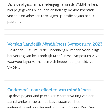
Dit is de afgeschermde ledenpagina van de VMBN. Je kunt
– uitleg
hier je gegevens bijhouden en belangrijke documentatie
– oefeningen/korte meditaties/healing
vinden. Om adressen te wijzigen, je profielpagina aan te
passen,...
– stilte wandeling op blote voeten indien gewenst
– mindful yoga (staande oefeningen)
– theorie over mindfulness
Voor wie:
Voor iedereen. Ervaring is niet nodig
Verslag Landelijk Mindfulness Symposium 2023
5 oktober, Cultuurhuis de Lindenberg Nijmegen Voor je ligt
Startpunt:
Bloemendaal aan Zee, strandtent San Blas
het verslag van het Landelijk Mindfulness Symposium 2023
Wanneer:
zondag
23 augustus
10.00 – 12.30 uur
waarvoor bijna 90 mensen zich hebben aangemeld. De
Kosten:
35 euro. 60 euro voor 2 personen.
VMBN...
Voor vragen: Jolanda van der Heijden,
jolandaheijden@gmail.com
0622254988
“
You can’t stop the waves, but you can learn to surf” – Jon Kabat-Zinn
Onderzoek naar effecten van mindfulness
Op deze pagina vind je een korte samenvatting van een
aantal artikelen die aan de basis staan van het
wetenschappelijk onderzoek naar mindfulness. De afgelopen