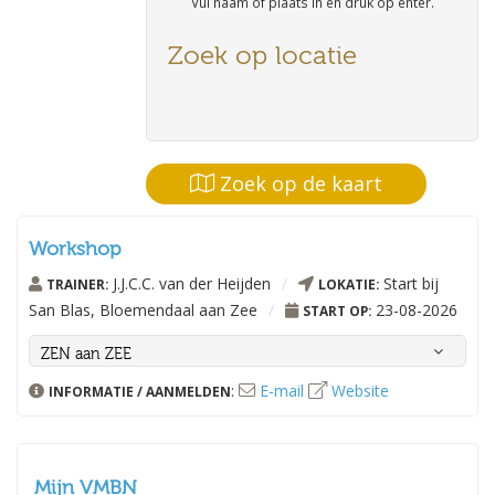
Vul naam of plaats in en druk op enter.
Zoek op locatie
Zoek op de kaart
Workshop
J.J.C.C. van der Heijden
/
Start bij
TRAINER:
LOKATIE:
San Blas, Bloemendaal aan Zee
/
23-08-2026
START OP:
ZEN aan ZEE
ZEN zijn aan ZEE, dat willen we toch allemaal!
:
E-mail
Website
INFORMATIE / AANMELDEN
Houd je van strand en zee en wil je lekker bewegen en tot rust
komen, je bent van harte welkom. Tijdens ZEN aan ZEE kom je “uit je
hoofd” en “in je lijf”. Een weldaad voor lichaam en geest.
Mijn VMBN
Programma