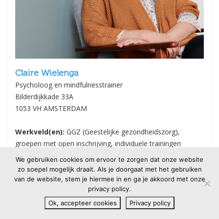
Claire Wielenga
Psycholoog en mindfulnesstrainer
Bilderdijkkade 33A
1053 VH AMSTERDAM
Werkveld(en):
GGZ (Geestelijke gezondheidszorg),
groepen met open inschrijving, individuele trainingen
Meer informatie
We gebruiken cookies om ervoor te zorgen dat onze website
zo soepel mogelijk draait. Als je doorgaat met het gebruiken
0614644470
van de website, stem je hiermee in en ga je akkoord met onze
privacy policy.
Website
categorie:
1
Ok, accepteer cookies
Privacy policy